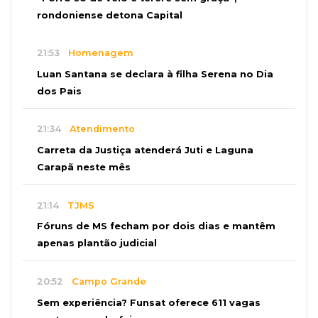
rondoniense detona Capital
21:53
Homenagem
Luan Santana se declara à filha Serena no Dia
dos Pais
21:34
Atendimento
Carreta da Justiça atenderá Juti e Laguna
Carapã neste mês
21:14
TJMS
Fóruns de MS fecham por dois dias e mantêm
apenas plantão judicial
20:52
Campo Grande
Sem experiência? Funsat oferece 611 vagas