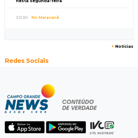
nesta segunda-feira
20:30
No Maracanã
Flamengo vence Vitória por 2 a 0 e encurta
distância para o líder
+
Notícias
20:13
Empregos
Redes Sociais
Seleções em MS têm salários de até R$ 8,2 mil;
veja oportunidades
19:50
Jardim Itatiaia
Vigia é amarrado durante roubo de carro e
dois caminhões em pátio
19:35
Bragança Paulista
Corinthians vence Bragantino por 2 a 0 e sobe
para 7º no Brasileirão