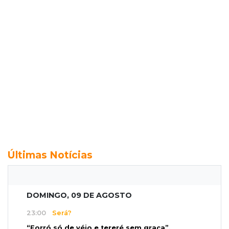
Últimas Notícias
DOMINGO, 09 DE AGOSTO
23:00
Será?
“Forró só de véio e tereré sem graça”,