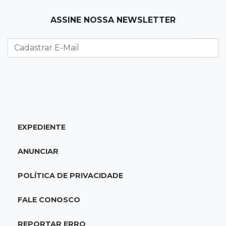
19:12
Na Vila Belmiro
ASSINE NOSSA NEWSLETTER
Athletico vence Santos por 2 a 0 e mantém 3º
lugar no Brasileirão
18:51
Oportunidades
UEMS está com seleções para professores
com salários de até R$ 10,2 mil
EXPEDIENTE
18:33
Em 2022
Homem que ajudou a sequestrar bebê matou
ANUNCIAR
adolescente atropelada no Amazonas
POLÍTICA DE PRIVACIDADE
18:15
Nubank Parque
Palmeiras e Inter ficam no 0 a 0 pela 22ª
FALE CONOSCO
rodada do Brasileirão
REPORTAR ERRO