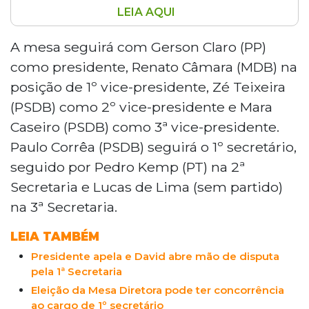
LEIA AQUI
A Mesa Diretora da Assembleia
Legislativa de Mato Grosso do Sul foi
A mesa seguirá com Gerson Claro (PP)
reeleita por unanimidade pelos
como presidente, Renato Câmara (MDB) na
deputados estaduais para um mandato
posição de 1º vice-presidente, Zé Teixeira
de dois anos, com Gerson Claro (PP)
(PSDB) como 2º vice-presidente e Mara
continuando como presidente e a
Caseiro (PSDB) como 3ª vice-presidente.
composição da chapa Democracia Viva
mantida. A chapa, que representa a
Paulo Corrêa (PSDB) seguirá o 1º secretário,
harmonia e a união na Casa, recebeu
seguido por Pedro Kemp (PT) na 2ª
apoio unânime, com destaque para a
Secretaria e Lucas de Lima (sem partido)
liderança de Claro e a pluralidade de
na 3ª Secretaria.
partidos representados. Os
parlamentares elogiaram a gestão da
LEIA TAMBÉM
Mesa, mencionando a atenção às
Presidente apela e David abre mão de disputa
demandas dos servidores, o
pela 1ª Secretaria
desenvolvimento econômico do Estado e
Eleição da Mesa Diretora pode ter concorrência
a realização de obras como um novo
ao cargo de 1º secretário