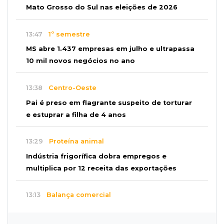
Mato Grosso do Sul nas eleições de 2026
13:47
1º semestre
MS abre 1.437 empresas em julho e ultrapassa
10 mil novos negócios no ano
13:38
Centro-Oeste
Pai é preso em flagrante suspeito de torturar
e estuprar a filha de 4 anos
13:29
Proteína animal
Indústria frigorífica dobra empregos e
multiplica por 12 receita das exportações
13:13
Balança comercial
Exportações de Campo Grande batem
recorde, o maior superávit em 29 anos