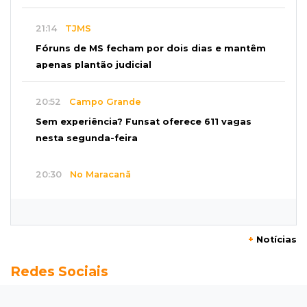
21:14
TJMS
Fóruns de MS fecham por dois dias e mantêm
apenas plantão judicial
20:52
Campo Grande
Sem experiência? Funsat oferece 611 vagas
nesta segunda-feira
20:30
No Maracanã
Flamengo vence Vitória por 2 a 0 e encurta
distância para o líder
+
Notícias
20:13
Empregos
Redes Sociais
Seleções em MS têm salários de até R$ 8,2 mil;
veja oportunidades