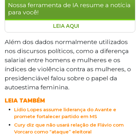
Nossa ferramenta de IA resume a notícia
para você!
LEIA AQUI
Augusto Cury, escritor e pré-candidato à
Presidência pelo Avante, discursou na
Além dos dados normalmente utilizados
posse da diretoria estadual do partido em
nos discursos políticos, como a diferença
Campo Grande com foco no
salarial entre homens e mulheres e os
empoderamento feminino e saúde
índices de violência contra as mulheres, o
mental. Ele destacou que apenas 4% das
presidenciável falou sobre o papel da
mulheres se consideram belas e criticou
padrões de beleza impostos pela
autoestima feminina.
sociedade. O tom motivacional incluiu
LEIA TAMBÉM
exercícios de autoestima e jograis com o
público presente.
Lídio Lopes assume liderança do Avante e
promete fortalecer partido em MS
Cury diz que não usará relação de Flávio com
Vorcaro como “ataque” eleitoral