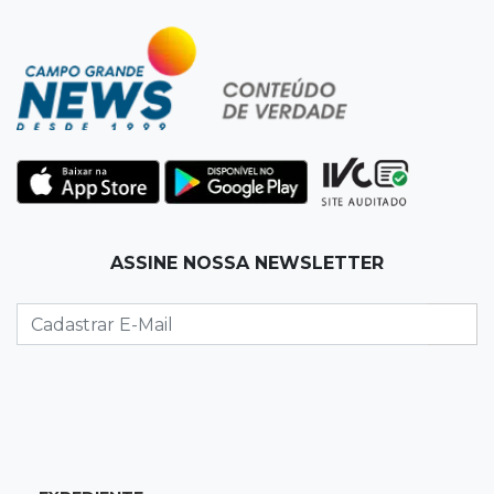
19:50
Jardim Itatiaia
Vigia é amarrado durante roubo de carro e
dois caminhões em pátio
19:35
Bragança Paulista
Corinthians vence Bragantino por 2 a 0 e sobe
para 7º no Brasileirão
19:12
Na Vila Belmiro
ASSINE NOSSA NEWSLETTER
Athletico vence Santos por 2 a 0 e mantém 3º
lugar no Brasileirão
18:51
Oportunidades
UEMS está com seleções para professores
com salários de até R$ 10,2 mil