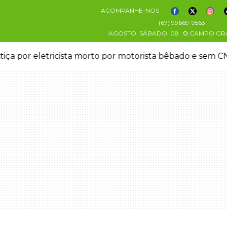
ACOMPANHE-NOS
(67) 99669-9563
AGOSTO, SÁBADO
08
CAMPO GR
stiça por eletricista morto por motorista bêbado e sem 