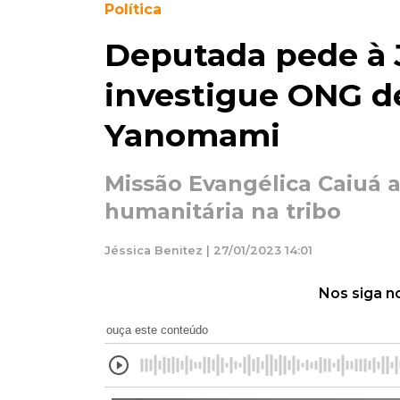
Política
Deputada pede à 
investigue ONG d
Yanomami
Missão Evangélica Caiuá a
humanitária na tribo
Jéssica Benitez | 27/01/2023 14:01
Nos siga n
ouça este conteúdo