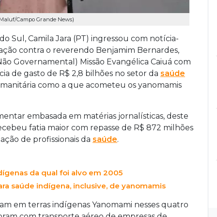
s Maluf/Campo Grande News)
o Sul, Camila Jara (PT) ingressou com notícia-
gação contra o reverendo Benjamim Bernardes,
Não Governamental) Missão Evangélica Caiuá com
ia de gasto de R$ 2,8 bilhões no setor da
saúde
 humanitária como a que acometeu os yanomamis
mentar embasada em matérias jornalísticas, deste
ecebeu fatia maior com repasse de R$ 872 milhões
ação de profissionais da
saúde
.
ígenas da qual foi alvo em 2005
a saúde indígena, inclusive, de yanomamis
raram em terras indígenas Yanomami nesses quatro
foram com transporte aéreo de empresas de