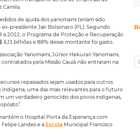
z Camila.
pedidos de ajuda dos yanomami teriam sido
R
 ex-presidente Jair Bolsonaro (PL). Segundo
19 a 2022, o Programa de Proteção e Recuperação
6,13 bilhões e 88% desse montante foi gasto.
 Associação Yanomami, Júnior Hekurari Yanomami,
contratados pela Missão Cauiá não entraram na
 recursos repassados sejam usados para outros
e
indígena, uma das mais relevantes para o futuro
m um verdadeiro genocídio dos povos indígenas,
opósito”.
 mantém o Hospital Porta da Esperança com
co Felipe Landes e a
Escola
Municipal Francisco