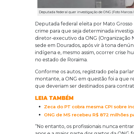
Deputada federal quer investigação de ONG (Foto Marco
Deputada federal eleita por Mato Grosso d
crime para que seja determinada investi
diretor-executivo da ONG (Organização 
sede em Dourados, após vir à tona denúnc
indígena e, mesmo assim, ocorrer crise
no estado de Roraima.
Conforme os autos, registrado pela parla
montante, a ONG em questão foi a que r
que deveriam ser destinados para contrat
LEIA TAMBÉM
Zeca do PT cobra mesma CPI sobre ind
ONG de MS recebeu R$ 872 milhões par
“No entanto, os profissionais nunca ent
anos e a maior parte dos gastos da ONG 