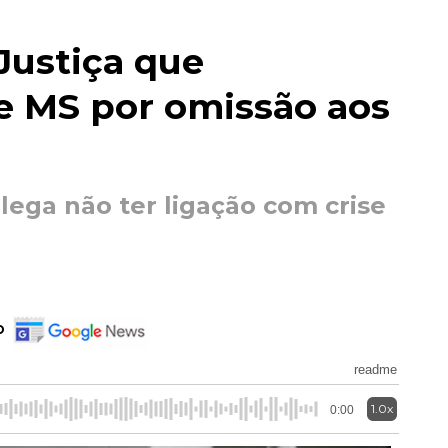
Justiça que
e MS por omissão aos
lega não ter ligação com crise
o
readme
1.0x
0:00