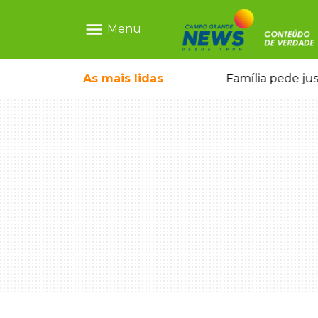
menu
Menu
o pai e morre a caminho do hospital
As mais
lidas
Família pede ju