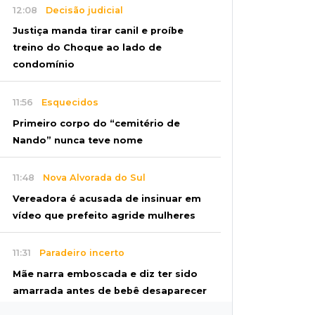
12:08
Decisão judicial
Justiça manda tirar canil e proíbe
treino do Choque ao lado de
condomínio
11:56
Esquecidos
Primeiro corpo do “cemitério de
Nando” nunca teve nome
11:48
Nova Alvorada do Sul
Vereadora é acusada de insinuar em
vídeo que prefeito agride mulheres
11:31
Paradeiro incerto
Mãe narra emboscada e diz ter sido
amarrada antes de bebê desaparecer