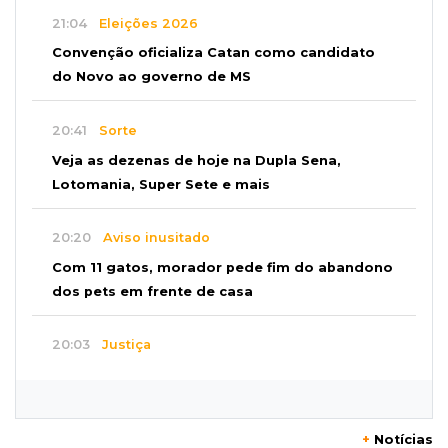
21:04
Eleições 2026
Convenção oficializa Catan como candidato
do Novo ao governo de MS
20:41
Sorte
Veja as dezenas de hoje na Dupla Sena,
Lotomania, Super Sete e mais
20:20
Aviso inusitado
Com 11 gatos, morador pede fim do abandono
dos pets em frente de casa
20:03
Justiça
Ex-PM deixa prisão para tratamento médico 5
meses após ser capturado
+
Notícias