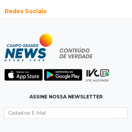
19:41
Feminicídio
Redes Sociais
Júri condena a 25 anos homem que atropelou
esposa em frente aos filhos
19:20
Selic
Banco Central reduz juros para 14% ao ano em
4º corte consecutivo
19:05
Pregão
Dólar comercial fecha cotado a R$ 5,12 com
atenção ao cenário externo
18:41
Ideb
ASSINE NOSSA NEWSLETTER
Ensino Médio melhora nas maiores cidades do
Estado, mas aprendizagem recua
18:24
Balanço