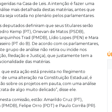
ugeridas na Casa de Leis. A intenção é fazer uma
nálise mais detalhada destas matérias, antes que
sta seja votada no plenário pelos parlamentares.
s deputados definiram que seus titulares serão
edro Kemp (PT), Onevan de Matos (PSDB),
arquinhos Trad (PMDB), Lídio Lopes (PEN) e Mara
aseiro (PT do B). De acordo com os parlamentares,
ste grupo de análise não retira ou incide nos
Ú
ção, Redação e Justiça), que justamente tem a
ucionalidade das matérias.
 que esta ação está prevista no Regimento
r de uma alteração na Constituição Estadual, é
ção sobre os projetos em pauta, com uma análise
trata de algo muito delicado”, disse ele.
esta comissão, estão: Amarildo Cruz (PT),
 (PMDB), Felipe Orro (PDT) e Paulo Corrêa (PR).