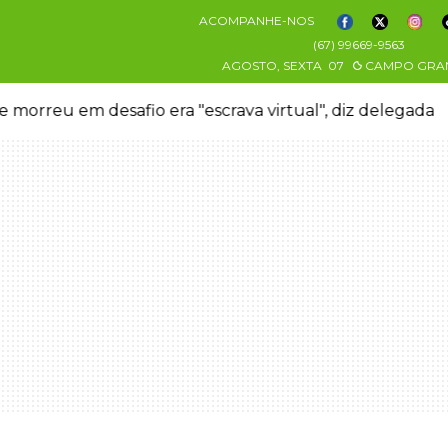
ACOMPANHE-NOS
(67) 99669-9563
AGOSTO, SEXTA
07
CAMPO GRA
 morreu em desafio era "escrava virtual", diz delegada