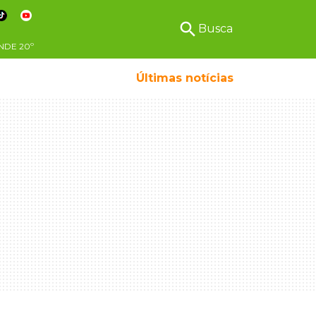
search
Busca
NDE
20º
Últimas notícias