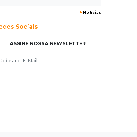
Júri condena homem a 49 anos de
prisão por atirar na ex e matar o
+
Notícias
amigo dela
edes Sociais
07:03
Jardim Monte Alegre
Voltando de conveniência, motorista
ASSINE NOSSA NEWSLETTER
capota carro e morre na Avenida
Guaicurus
07:00
Post Patrocinado
Sertão tem presente pro Paizão a
partir de 10 x R$19,90 e brinde
06:56
Resultado da enquete
Agressores de mulher deveriam usar
tornozeleira rosa, dizem 85% dos
leitores