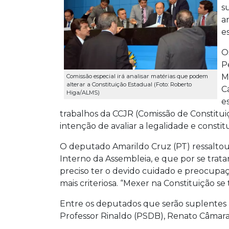
s
a
e
O
P
M
Comissão especial irá analisar matérias que podem
alterar a Constituição Estadual (Foto: Roberto
C
Higa/ALMS)
e
trabalhos da CCJR (Comissão de Constitui
intenção de avaliar a legalidade e constit
O deputado Amarildo Cruz (PT) ressaltou
Interno da Assembleia, e que por se trata
preciso ter o devido cuidado e preocupa
mais criteriosa. “Mexer na Constituição se 
Entre os deputados que serão suplentes n
Professor Rinaldo (PSDB), Renato Câmara