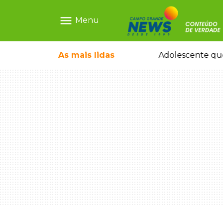
menu
Menu
pode ganhar dia oficial em MS
As mais
lidas
Adolescente que