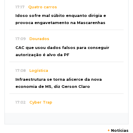
17:17
Quatro carros
Idoso sofre mal súbito enquanto dirigia e
provoca engavetamento na Mascarenhas
17:09
Dourados
CAC que usou dados falsos para conseguir
autorização é alvo da PF
17:08
Logística
Infraestrutura se torna alicerce da nova
economia de MS, diz Gerson Claro
17:02
Cyber Trap
Empresário preso por fraude bancária usava
Discord para vender cartões clonados
+
Notícias