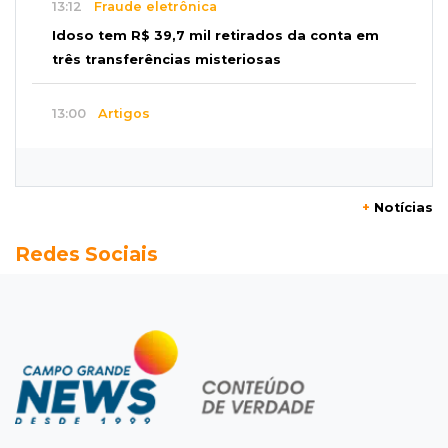
13:12
Fraude eletrônica
Idoso tem R$ 39,7 mil retirados da conta em
três transferências misteriosas
13:00
Artigos
O crescimento descontrolado das big techs
12:55
Ventania
+
Notícias
Árvore cai, bloqueia avenida e deixa comércio
Redes Sociais
sem energia em Campo Grande
12:34
"Foi mal"
Mulher em situação de rua coloca fogo em
terreno e causa incêndio no Santo Amaro
12:10
Direito
Inteligência Artificial avança na advocacia e