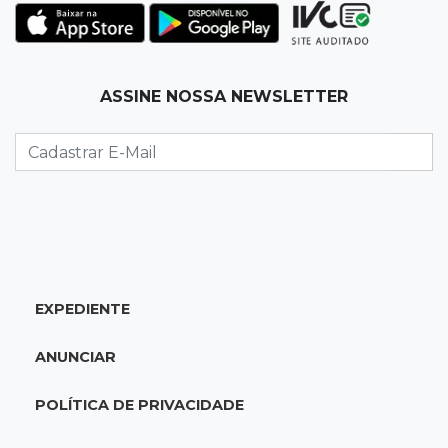
encurta tarefas administrativas
12:08
Decisão judicial
ASSINE NOSSA NEWSLETTER
Justiça manda tirar canil e proíbe treino do
Choque ao lado de condomínio
11:56
Esquecidos
Primeiro corpo do “cemitério de Nando”
nunca teve nome
11:48
Nova Alvorada do Sul
EXPEDIENTE
Vereadora é acusada de insinuar em vídeo
que prefeito agride mulheres
ANUNCIAR
11:31
Paradeiro incerto
POLÍTICA DE PRIVACIDADE
Mãe narra emboscada e diz ter sido amarrada
antes de bebê desaparecer