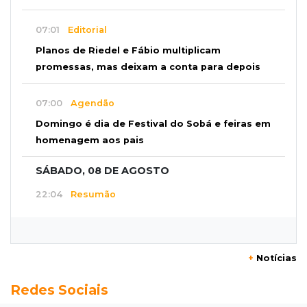
07:01
Editorial
Planos de Riedel e Fábio multiplicam
promessas, mas deixam a conta para depois
07:00
Agendão
Domingo é dia de Festival do Sobá e feiras em
homenagem aos pais
SÁBADO, 08 DE AGOSTO
22:04
Resumão
Fluminense segura Botafogo no clássico e
Coritiba bate a Chapecoense
+
Notícias
21:43
Futebol de MS
Redes Sociais
Estadual feminino define grupos e tabela para
disputa com seis equipes