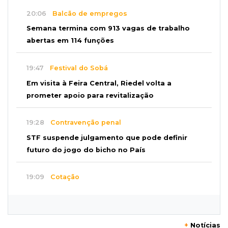
20:06
Balcão de empregos
Semana termina com 913 vagas de trabalho
abertas em 114 funções
19:47
Festival do Sobá
Em visita à Feira Central, Riedel volta a
prometer apoio para revitalização
19:28
Contravenção penal
STF suspende julgamento que pode definir
futuro do jogo do bicho no País
19:09
Cotação
Dólar fecha em queda a R$ 5,10 após taxa de
juros cair para 14%
+
Notícias