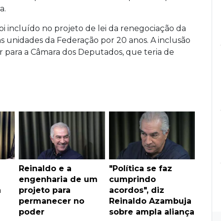
a.
oi incluído no projeto de lei da renegociação da
as unidades da Federação por 20 anos. A inclusão
r para a Câmara dos Deputados, que teria de
u
Reinaldo e a
"Política se faz
engenharia de um
cumprindo
a
projeto para
acordos", diz
permanecer no
Reinaldo Azambuja
poder
sobre ampla aliança