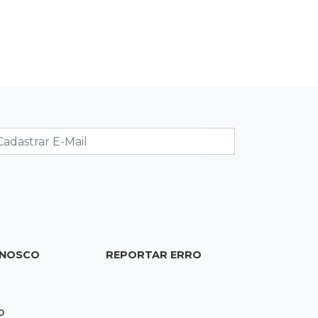
Brasil
20:44
94º caso
Foragido por roubo morre baleado
em confronto com policiais militares
20:25
Sorte
Veja as dezenas de hoje na Mega-
Sena, Quina, Timemania e mais
20:06
Balcão de empregos
Semana termina com 913 vagas de
trabalho abertas em 114 funções
ONOSCO
REPORTAR ERRO
19:47
Festival do Sobá
Em visita à Feira Central, Riedel volta
0
a prometer apoio para revitalização