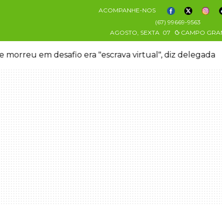
ACOMPANHE-NOS
(67) 99669-9563
AGOSTO, SEXTA
07
CAMPO GRA
 morreu em desafio era "escrava virtual", diz delegada