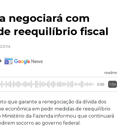
da negociará com
e reequilíbrio fiscal
20:14
o
readme
1.0x
0:00
eto que garante a renegociação da dívida dos
pe econômica em pedir medidas de reequilíbrio
e, o Ministério da Fazenda informou que continuará
edirem socorro ao governo federal.