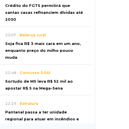
Crédito do FGTS permitirá que
santas casas refinanciem dívidas até
2030
23:07
Balança rural
Soja fica R$ 3 mais cara em um ano,
enquanto preço do milho pouco
muda
22:48
Concurso 3.041
Sortudo de MS leva R$ 52 mil ao
apostar R$ 5 na Mega-Sena
22:29
Estrutura
Pantanal passa a ter unidade
regional para atuar em incêndios e
desmate