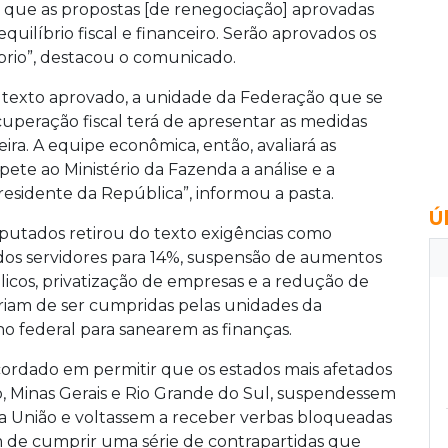
 que as propostas [de renegociação] aprovadas
ilíbrio fiscal e financeiro. Serão aprovados os
íbrio”, destacou o comunicado.
 texto aprovado, a unidade da Federação que se
cuperação fiscal terá de apresentar as medidas
ceira. A equipe econômica, então, avaliará as
pete ao Ministério da Fazenda a análise e a
esidente da República”, informou a pasta.
Ú
eputados retirou do texto exigências como
dos servidores para 14%, suspensão de aumentos
blicos, privatização de empresas e a redução de
teriam de ser cumpridas pelas unidades da
o federal para sanearem as finanças.
ordado em permitir que os estados mais afetados
o, Minas Gerais e Rio Grande do Sul, suspendessem
a União e voltassem a receber verbas bloqueadas
am de cumprir uma série de contrapartidas que