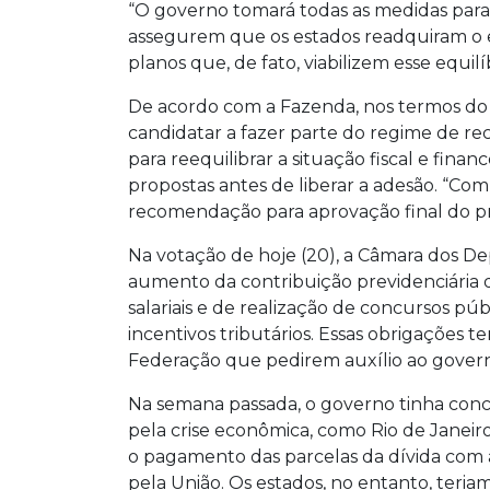
“O governo tomará todas as medidas para
assegurem que os estados readquiram o equ
planos que, de fato, viabilizem esse equil
De acordo com a Fazenda, nos termos do
candidatar a fazer parte do regime de re
para reequilibrar a situação fiscal e finan
propostas antes de liberar a adesão. “Com
recomendação para aprovação final do pr
Na votação de hoje (20), a Câmara dos D
aumento da contribuição previdenciária 
salariais e de realização de concursos pú
incentivos tributários. Essas obrigações 
Federação que pedirem auxílio ao govern
Na semana passada, o governo tinha conc
pela crise econômica, como Rio de Janeir
o pagamento das parcelas da dívida com 
pela União. Os estados, no entanto, teri