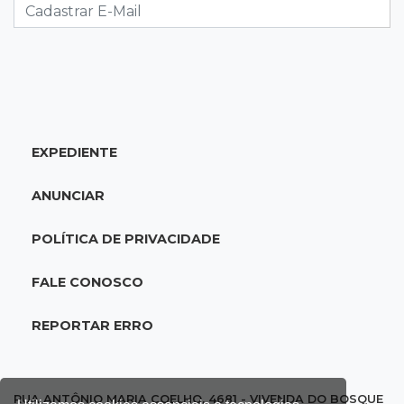
acidente com F-1000 na Av. Heráclito
18:46
Futsal de base
Rodada de estreia da Copa Pelezinho soma 35
gols em quatro jogos
EXPEDIENTE
18:28
Concurso 3.042
Mega-Sena sorteia neste domingo prêmio
ANUNCIAR
acumulado em R$ 165 milhões
POLÍTICA DE PRIVACIDADE
18:05
Energia renovável
Produção de biodiesel cresce 32% em MS e
FALE CONOSCO
supera 31 milhões de litros
REPORTAR ERRO
17:44
100º caso
Suspeito de roubo morre ao reagir à
abordagem policial no Noroeste
RUA ANTÔNIO MARIA COELHO, 4681 - VIVENDA DO BOSQUE