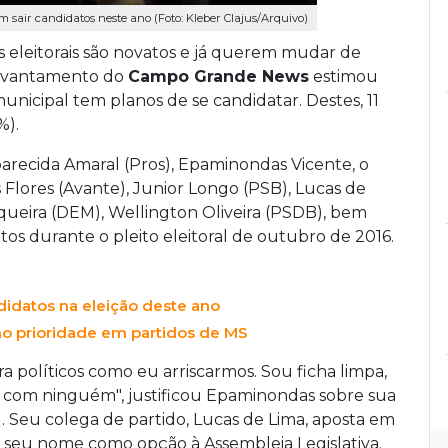
sair candidatos neste ano (Foto: Kleber Clajus/Arquivo)
eleitorais são novatos e já querem mudar de
evantamento do
Campo Grande News
estimou
municipal tem planos de se candidatar. Destes, 11
%).
Aparecida Amaral (Pros), Epaminondas Vicente, o
 Flores (Avante), Junior Longo (PSB), Lucas de
Siqueira (DEM), Wellington Oliveira (PSDB), bem
os durante o pleito eleitoral de
outubro de 2016.
ndidatos na eleição deste ano
o prioridade em partidos de MS
 políticos como eu arriscarmos. Sou ficha limpa,
 com ninguém", justificou Epaminondas sobre sua
 Seu colega de partido, Lucas de Lima, aposta em
r seu nome como opção à Assembleia Legislativa.