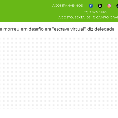
ACOMPANHE-NOS
(67) 99669-9563
AGOSTO, SEXTA
07
CAMPO GRA
 morreu em desafio era "escrava virtual", diz delegada