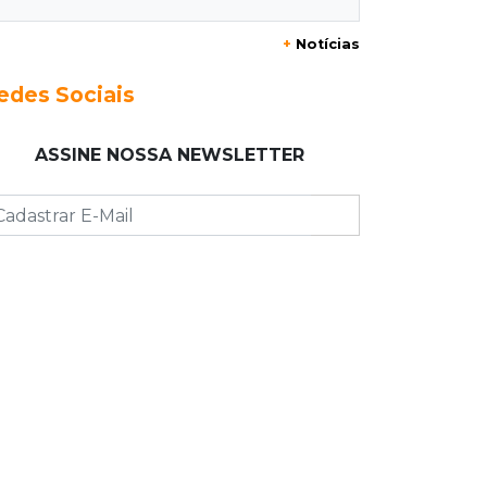
granizo causar estragos
+
Notícias
17:17
Em investigação
edes Sociais
Pai de bebê desaparecida vai à
polícia e nega ser membro de facção
ASSINE NOSSA NEWSLETTER
17:12
"Meu irmão não volta mais"
Família pede justiça por eletricista
morto por motorista bêbado e sem
CNH
17:01
Transferidos
Mandantes de mortes em guerra de
facções vão para presídio federal
17:00
Vila Sobrinho
Uno capota e Gol invade terreno em