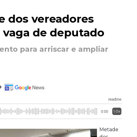
e dos vereadores
r vaga de deputado
ento para arriscar e ampliar
o
readme
1.0x
0:00
Metade
dos