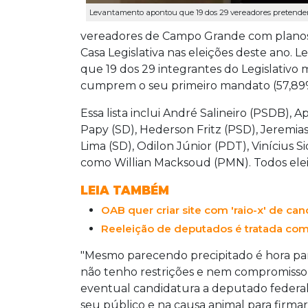
Levantamento apontou que 19 dos 29 vereadores pretendem 
vereadores de Campo Grande com planos 
Casa Legislativa nas eleições deste ano.
L
que 19 dos 29 integrantes do Legislativo 
cumprem o seu
primeiro mandato (57,89
Essa lista inclui André Salineiro (PSDB), 
Papy (SD), Hederson Fritz (PSD), Jeremias
Lima (SD), Odilon Júnior (PDT), Vinícius 
como Willian Macksoud (PMN). Todos eleit
LEIA TAMBÉM
OAB quer criar site com 'raio-x' de ca
Reeleição de deputados é tratada com
"Mesmo parecendo precipitado é hora para
não tenho restrições e nem compromisso
eventual candidatura a deputado federal.
seu público e na causa animal para firma