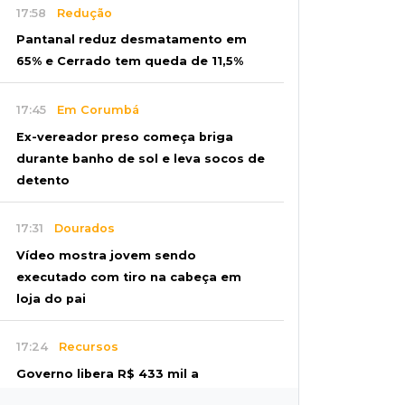
17:58
Redução
Pantanal reduz desmatamento em
65% e Cerrado tem queda de 11,5%
17:45
Em Corumbá
Ex-vereador preso começa briga
durante banho de sol e leva socos de
detento
17:31
Dourados
Vídeo mostra jovem sendo
executado com tiro na cabeça em
loja do pai
17:24
Recursos
Governo libera R$ 433 mil a
Deodápolis após temporal de