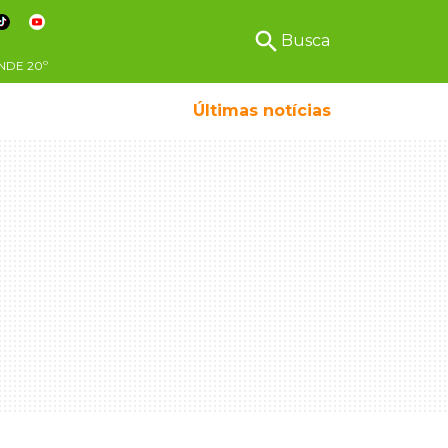
search
Busca
NDE
20º
Últimas notícias