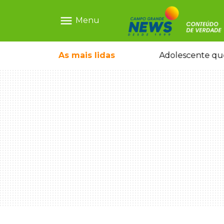
menu
Menu
pode ganhar dia oficial em MS
As mais
lidas
Adolescente que