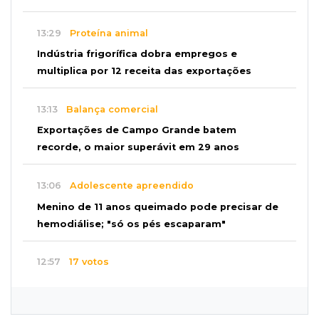
13:29
Proteína animal
Indústria frigorífica dobra empregos e
multiplica por 12 receita das exportações
13:13
Balança comercial
Exportações de Campo Grande batem
recorde, o maior superávit em 29 anos
13:06
Adolescente apreendido
Menino de 11 anos queimado pode precisar de
hemodiálise; "só os pés escaparam"
12:57
17 votos
Câmara derruba veto e garante consulta
simplificada a salários de servidores