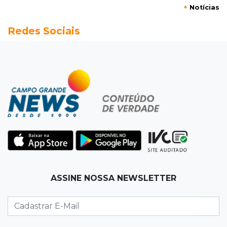
+
Notícias
12:52
Artes
Redes Sociais
Semana cultural reúne grandes nomes da
música, teatro e dança no Teatro Prosa
12:47
Artigos
O terrorismo começa pela dignidade humana
12:43
Esporte Equestre
Da fivela de campeã ao sonho internacional:
amazona de MS quer chegar ao Texas
12:32
Máquinas de Areia
ASSINE NOSSA NEWSLETTER
Empresário investigado em 2023 volta a ser
alvo por R$ 100 milhões em contratos
12:26
Clima