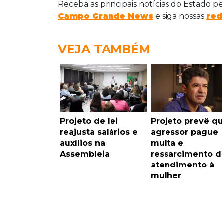
Receba as principais notícias do Estado p
Campo Grande News
e siga nossas
red
VEJA TAMBÉM
Projeto de lei
Projeto prevê q
reajusta salários e
agressor pague
auxílios na
multa e
Assembleia
ressarcimento d
atendimento à
mulher