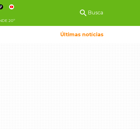
search
Busca
NDE
20º
Últimas notícias