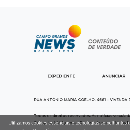
EXPEDIENTE
ANUNCIAR
RUA ANTÔNIO MARIA COELHO, 4681 - VIVENDA 
Todos os direitos reservados. As notícias veicula
Utilizamos cookies essenciais e tecnologias semelhantes 
Design by MV Agência | Desenvolvimento
Idalus I