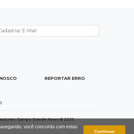
Ministério do Meio Ambiente
07:30
Post Patrocinado
Indústria da construção impulsiona
MS e abre espaço para mulheres
07:27
Propostas
Saúde cria grupo para identificar
gargalos na regulação do SUS em MS
ONOSCO
REPORTAR ERRO
0
dos autores. Campo Grande News © 2020.
 navegando, você concorda com estas
Continuar