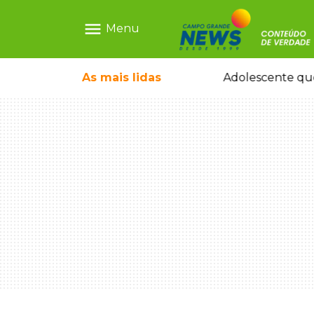
menu
Menu
ntre crianças brasileiras
As mais
lidas
Adolescente que