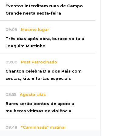
Eventos interditam ruas de Campo
Grande nesta sexta-feira
09:09
Mesmo lugar
Três dias após obra, buraco volta a
Joaquim Murtinho
09:00
Post Patrocinado
Chanton celebra Dia dos Pais com
cestas, kits e tortas especiais
08:55
Agosto Lilás
Bares serão pontos de apoio a
mulheres vítimas de violência
08:48
"Caminhada" matinal