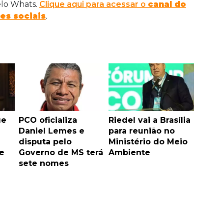
elo Whats.
Clique aqui para acessar o
canal do
es sociais
.
ue
PCO oficializa
Riedel vai a Brasília
Daniel Lemes e
para reunião no
disputa pelo
Ministério do Meio
e
Governo de MS terá
Ambiente
sete nomes