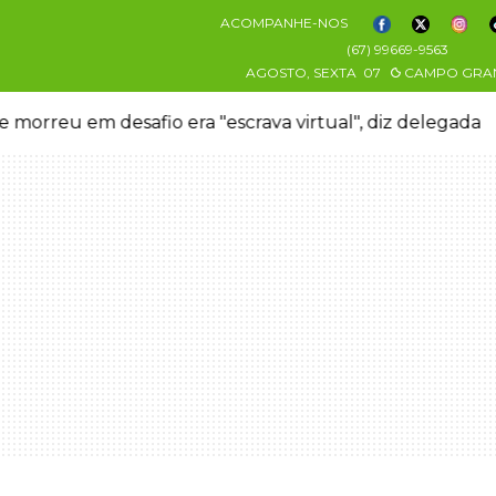
ACOMPANHE-NOS
(67) 99669-9563
AGOSTO, SEXTA
07
CAMPO GRA
 morreu em desafio era "escrava virtual", diz delegada