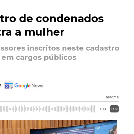
stro de condenados
tra a mulher
ssores inscritos neste cadastro
 em cargos públicos
o
readme
1.0x
0:00