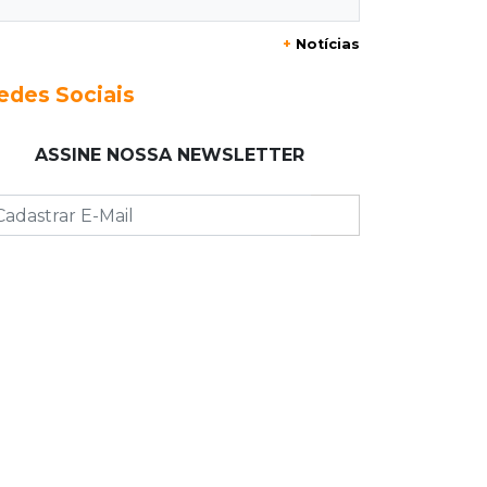
Jiboia “passeia” entre flores de ipê e
chama atenção no Parque dos
+
Notícias
Poderes
edes Sociais
08:37
Eleições 2026
PCO oficializa Daniel Lemes e disputa
ASSINE NOSSA NEWSLETTER
pelo Governo de MS terá sete nomes
08:23
Futebol
Botafogo x Fluminense abre 15ª
rodada do Brasileirão Feminino
08:19
Cassilândia
Membro do Comando Vermelho é
flagrado vendendo cocaína dentro
de hospital
08:15
Em Pauta