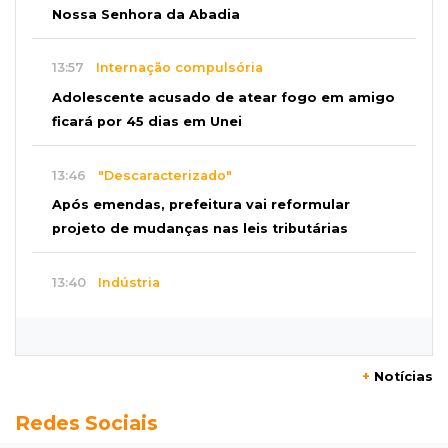
Nossa Senhora da Abadia
13:57
Internação compulsória
Adolescente acusado de atear fogo em amigo
ficará por 45 dias em Unei
13:46
"Descaracterizado"
Após emendas, prefeitura vai reformular
projeto de mudanças nas leis tributárias
13:40
Indústria
Mineração ganha força, gera mais empregos e
impulsiona exportações de MS
+
Notícias
13:34
Rio Verde do MT
Redes Sociais
Um dia após matar companheira, homem se
entrega e acaba preso por feminicídio