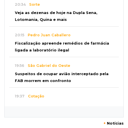
20:34
Sorte
Veja as dezenas de hoje na Dupla Sena,
Lotomania, Quina e mais
20:15
Pedro Juan Caballero
Fiscalização apreende remédios de farmácia
ligada a laboratório ilegal
19:56
São Gabriel do Oeste
Suspeitos de ocupar avião interceptado pela
FAB morrem em confronto
19:37
Cotação
Dólar comercial cai 0,46% e encerra semana
cotado a R$ 5,08
+
Notícias
19:18
95º caso