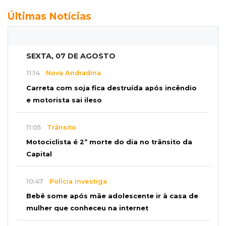
Últimas Notícias
SEXTA, 07 DE AGOSTO
11:14
Nova Andradina
Carreta com soja fica destruída após incêndio
e motorista sai ileso
11:05
Trânsito
Motociclista é 2ª morte do dia no trânsito da
Capital
10:47
Polícia investiga
Bebê some após mãe adolescente ir à casa de
mulher que conheceu na internet