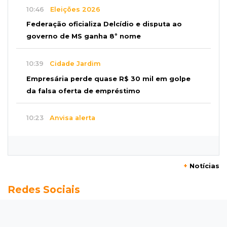
10:46
Eleições 2026
Federação oficializa Delcídio e disputa ao
governo de MS ganha 8º nome
10:39
Cidade Jardim
Empresária perde quase R$ 30 mil em golpe
da falsa oferta de empréstimo
10:23
Anvisa alerta
Uso de testosterona sem indicação pode
causar acne e problemas no coração
+
Notícias
10:18
Comércio exterior
Redes Sociais
Superávit comercial de MS cresce 17,8% com
alta das exportações
10:13
Arte com a escrita