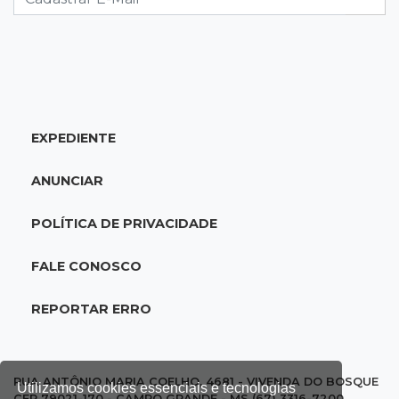
08:00
Post Patrocinado
Studio Jozi Costa ajuda homens a eliminar
verrugas e pintas
EXPEDIENTE
07:52
A um clique
Do 1º prêmio às dívidas, jogadores relatam
ANUNCIAR
como o vício tomou conta da vida
POLÍTICA DE PRIVACIDADE
07:46
Fomento
Com só 1,3% do crédito de inovação da Finep,
FALE CONOSCO
indústria de MS pede espaço
REPORTAR ERRO
07:45
José Marques
TÁON: Materne reúne ciência, acolhimento e
famílias
RUA ANTÔNIO MARIA COELHO, 4681 - VIVENDA DO BOSQUE
Utilizamos cookies essenciais e tecnologias
CEP 79021-170 - CAMPO GRANDE - MS (67) 3316-7200