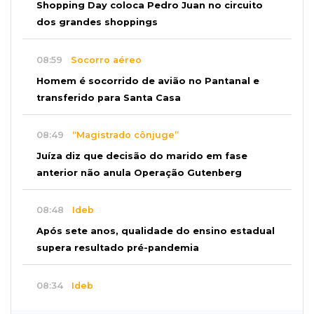
Shopping Day coloca Pedro Juan no circuito
dos grandes shoppings
08:59
Socorro aéreo
Homem é socorrido de avião no Pantanal e
transferido para Santa Casa
08:49
“Magistrado cônjuge”
Juíza diz que decisão do marido em fase
anterior não anula Operação Gutenberg
08:48
Ideb
Após sete anos, qualidade do ensino estadual
supera resultado pré-pandemia
08:34
Ideb
Escolas particulares de Campo Grande têm