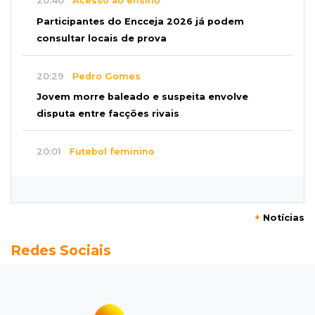
20:40
Acesso ao ensino
Participantes do Encceja 2026 já podem
consultar locais de prova
20:29
Pedro Gomes
Jovem morre baleado e suspeita envolve
disputa entre facções rivais
20:01
Futebol feminino
Pantanal treina em Goiânia antes de jogo que
vale acesso inédito à Série A2
+
Notícias
19:44
Campeonato Brasileiro
Redes Sociais
Remo busca empate com Atlético-MG e segue
na zona de rebaixamento
19:27
Caso Ayla