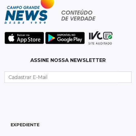
Defesa diz que preso suspeito de sequestro
só emprestou casa a conhecido
19:02
Estrela do Sul
Caminhão tomba e trava trânsito após
acidente com F-1000 na Av. Heráclito
18:46
Futsal de base
ASSINE NOSSA NEWSLETTER
Rodada de estreia da Copa Pelezinho soma 35
gols em quatro jogos
18:28
Concurso 3.042
Mega-Sena sorteia neste domingo prêmio
acumulado em R$ 165 milhões
EXPEDIENTE
18:05
Energia renovável
Produção de biodiesel cresce 32% em MS e