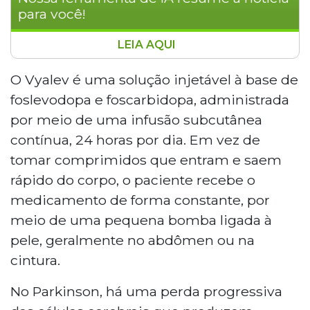
para você!
LEIA AQUI
A Anvisa aprovou nesta segunda-feira (2) o
Vyalev, novo medicamento para pacientes com
O Vyalev é uma solução injetável à base de
doença de Parkinson em estágio avançado. O
foslevodopa e foscarbidopa, administrada
remédio é administrado por infusão
por meio de uma infusão subcutânea
subcutânea contínua, 24 horas por dia, por
contínua, 24 horas por dia. Em vez de
meio de uma bomba ligada à pele. Indicado
tomar comprimidos que entram e saem
para quem já esgotou opções convencionais, o
Vyalev busca reduzir oscilações de sintomas
rápido do corpo, o paciente recebe o
motores. A aprovação abre caminho para o uso
medicamento de forma constante, por
em hospitais especializados, sem garantia
meio de uma pequena bomba ligada à
imediata de incorporação ao SUS.
pele, geralmente no abdômen ou na
cintura.
No Parkinson, há uma perda progressiva