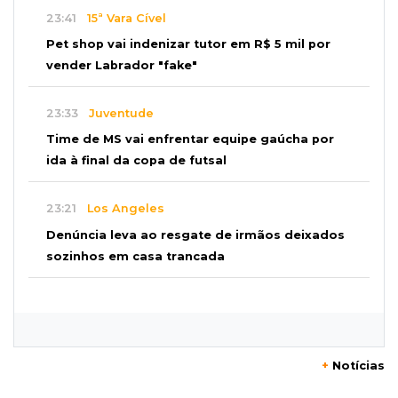
23:41
15ª Vara Cível
Pet shop vai indenizar tutor em R$ 5 mil por
vender Labrador "fake"
23:33
Juventude
Time de MS vai enfrentar equipe gaúcha por
ida à final da copa de futsal
23:21
Los Angeles
Denúncia leva ao resgate de irmãos deixados
sozinhos em casa trancada
23:17
Clima
Defesa Civil recomenda atenção em MS com
formação de ciclone bomba
+
Notícias