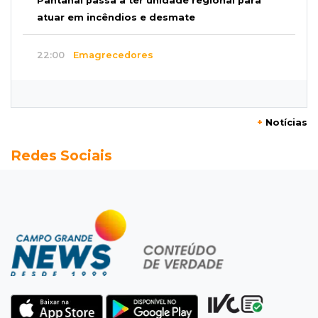
Pantanal passa a ter unidade regional para
atuar em incêndios e desmate
22:00
Emagrecedores
MS lidera procura digital por canetas
paraguaias sem registro
+
Notícias
21:41
Nova Alvorada do Sul
Redes Sociais
Granizo danifica telhados e plantações
durante temporal no interior
21:22
Agregado
Inter perde para o Corinthians mas avança às
quartas da Copa do Brasil
21:03
Futebol
Vitória goleia Athletico-PR por 4 a 0 e avança