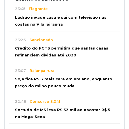
23:45
Flagrante
Ladrão invade casa e sai com televisão nas
costas na Vila Ipiranga
23:26
Sancionado
Crédito do FGTS permitirá que santas casas
refinanciem dívidas até 2030
23:07
Balança rural
Soja fica R$ 3 mais cara em um ano, enquanto
preço do milho pouco muda
22:48
Concurso 3.041
Sortudo de MS leva R$ 52 mil ao apostar R$ 5
na Mega-Sena