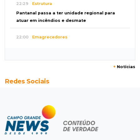
22:29
Estrutura
Pantanal passa a ter unidade regional para
atuar em incêndios e desmate
22:00
Emagrecedores
MS lidera procura digital por canetas
paraguaias sem registro
+
Notícias
21:41
Nova Alvorada do Sul
Redes Sociais
Granizo danifica telhados e plantações
durante temporal no interior
21:22
Agregado
Inter perde para o Corinthians mas avança às
quartas da Copa do Brasil
21:03
Futebol