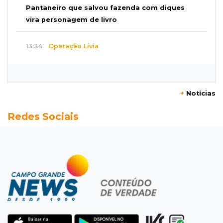
Pantaneiro que salvou fazenda com diques
vira personagem de livro
13:34
Operação Lívia
Discord é investigado por falha na proteção
de menores após morte de adolescente
+
Notícias
13:33
Produção artesanal
Redes Sociais
MS chega a 25 cachaças registradas e amplia
número de produtores em 67%
13:12
Fraude eletrônica
Idoso tem R$ 39,7 mil retirados da conta em
três transferências misteriosas
13:00
Artigos
O crescimento descontrolado das big techs