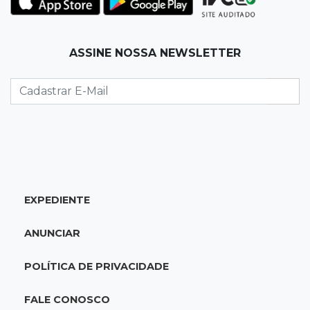
12:55
Ventania
ASSINE NOSSA NEWSLETTER
Árvore cai, bloqueia avenida e deixa comércio
sem energia em Campo Grande
12:34
"Foi mal"
Mulher em situação de rua coloca fogo em
terreno e causa incêndio no Santo Amaro
12:10
Direito
EXPEDIENTE
Inteligência Artificial avança na advocacia e
encurta tarefas administrativas
ANUNCIAR
12:08
Decisão judicial
POLÍTICA DE PRIVACIDADE
Justiça manda tirar canil e proíbe treino do
Choque ao lado de condomínio
FALE CONOSCO