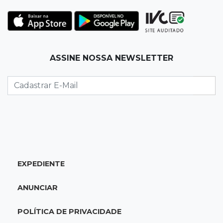
19:35
Bragança Paulista
Corinthians vence Bragantino por 2 a 0 e sobe
para 7º no Brasileirão
19:12
Na Vila Belmiro
ASSINE NOSSA NEWSLETTER
Athletico vence Santos por 2 a 0 e mantém 3º
lugar no Brasileirão
18:51
Oportunidades
UEMS está com seleções para professores
com salários de até R$ 10,2 mil
EXPEDIENTE
18:33
Em 2022
Homem que ajudou a sequestrar bebê matou
ANUNCIAR
adolescente atropelada no Amazonas
POLÍTICA DE PRIVACIDADE
18:15
Nubank Parque