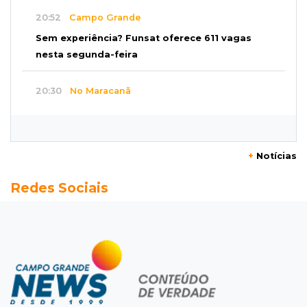
20:52
Campo Grande
Sem experiência? Funsat oferece 611 vagas
nesta segunda-feira
20:30
No Maracanã
Flamengo vence Vitória por 2 a 0 e encurta
distância para o líder
+
Notícias
20:13
Empregos
Redes Sociais
Seleções em MS têm salários de até R$ 8,2 mil;
veja oportunidades
19:50
Jardim Itatiaia
Vigia é amarrado durante roubo de carro e
dois caminhões em pátio