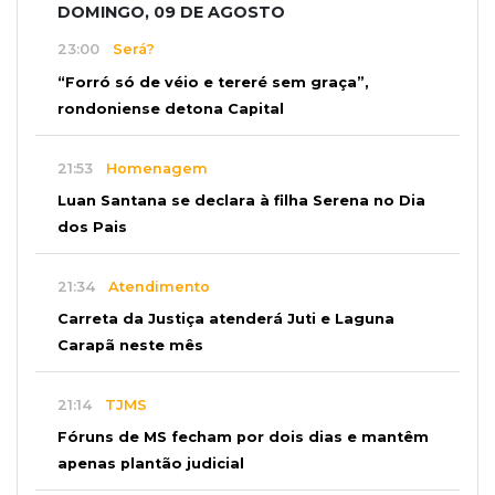
DOMINGO, 09 DE AGOSTO
23:00
Será?
“Forró só de véio e tereré sem graça”,
rondoniense detona Capital
21:53
Homenagem
Luan Santana se declara à filha Serena no Dia
dos Pais
21:34
Atendimento
Carreta da Justiça atenderá Juti e Laguna
Carapã neste mês
21:14
TJMS
Fóruns de MS fecham por dois dias e mantêm
apenas plantão judicial