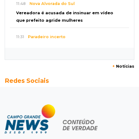
11:48
Nova Alvorada do Sul
Vereadora é acusada de insinuar em vídeo
que prefeito agride mulheres
11:31
Paradeiro incerto
Mãe narra emboscada e diz ter sido amarrada
antes de bebê desaparecer
+
Notícias
11:28
Audiência de custódia
Redes Sociais
Juiz manda soltar motorista bêbado envolvido
em acidente que matou eletricista
11:19
Successione
Preso há quase 1 semana, ex-deputado Neno
Razuk tenta liberdade no STJ
11:07
Novo cenário