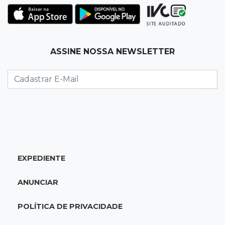
Acrissul atribui queda do rebanho em MS a
ciclo pecuário e uso da terra
11:00
Let it Rip
ASSINE NOSSA NEWSLETTER
Esquece de farmar aura: campeonato de
Beyblade agita Campo Grande
10:56
Crime internacional
Boliviano morto pelo Bope era "figurão" do
tráfico de cocaína
EXPEDIENTE
10:45
Economia verde
MS já tem projetos em mercado de carbono
ANUNCIAR
que pode movimentar R$ 2,36 bilhões
POLÍTICA DE PRIVACIDADE
10:33
Licenciamento ambiental