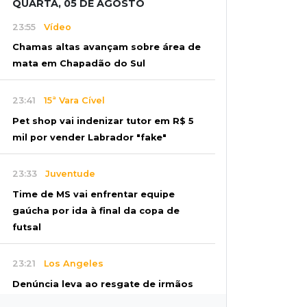
QUARTA, 05 DE AGOSTO
23:55
Vídeo
Chamas altas avançam sobre área de
mata em Chapadão do Sul
23:41
15ª Vara Cível
Pet shop vai indenizar tutor em R$ 5
mil por vender Labrador "fake"
23:33
Juventude
Time de MS vai enfrentar equipe
gaúcha por ida à final da copa de
futsal
23:21
Los Angeles
Denúncia leva ao resgate de irmãos
deixados sozinhos em casa trancada