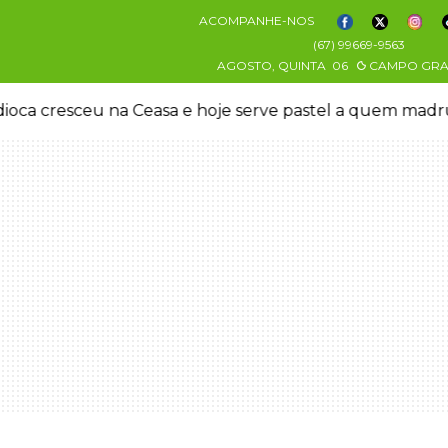
ACOMPANHE-NOS
(67) 99669-9563
AGOSTO, QUINTA
06
CAMPO GR
oca cresceu na Ceasa e hoje serve pastel a quem mad