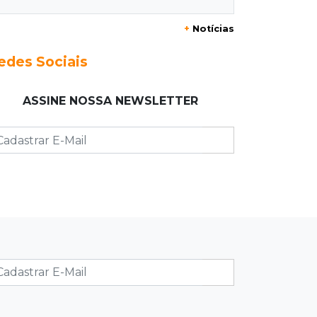
+
Notícias
23:17
Clima
Defesa Civil recomenda atenção em
edes Sociais
MS com formação de ciclone bomba
ASSINE NOSSA NEWSLETTER
23:00
Ideb
Entre escolas com nota divulgada, 3
estaduais lideram o Ensino Médio na
Capital
22:57
Chapadão do Sul
Homem é baleado após apontar
revólver para policiais militares
22:42
Resumão
Palmeiras e Vasco confirmam vagas
nas quartas da Copa do Brasil