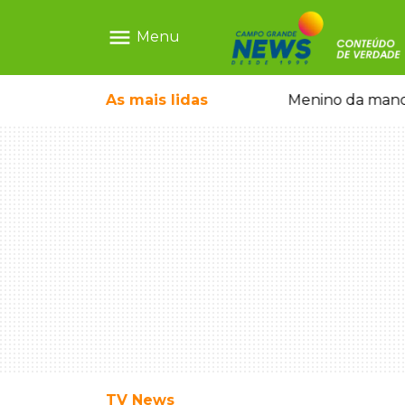
menu
Menu
com show gratuito na Feira Central
As mais
lidas
Menino da mandi
TV News