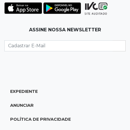
22:42
Resumão
Palmeiras e Vasco confirmam vagas nas
quartas da Copa do Brasil
ASSINE NOSSA NEWSLETTER
22:26
Eleições 2026
Eleitorado aprova teste da urna, mas diz que
colinha será "fundamental"
22:05
Sidrolândia
Briga termina com homem de 35 anos
assassinado a facadas
EXPEDIENTE
21:40
Ideb
ANUNCIAR
Escolas municipais lideram notas do Ensino
Fundamental em Campo Grande
POLÍTICA DE PRIVACIDADE
21:28
Futebol