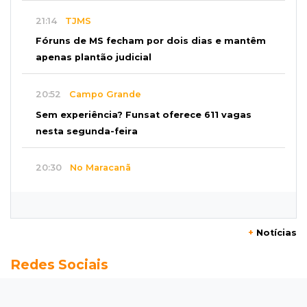
21:14
TJMS
Fóruns de MS fecham por dois dias e mantêm
apenas plantão judicial
20:52
Campo Grande
Sem experiência? Funsat oferece 611 vagas
nesta segunda-feira
20:30
No Maracanã
Flamengo vence Vitória por 2 a 0 e encurta
distância para o líder
+
Notícias
20:13
Empregos
Redes Sociais
Seleções em MS têm salários de até R$ 8,2 mil;
veja oportunidades