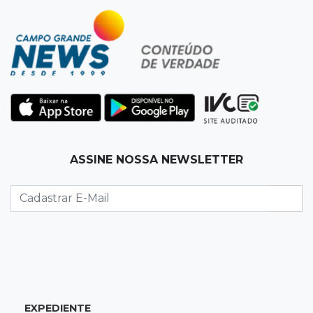
19:50
Jardim Itatiaia
Vigia é amarrado durante roubo de carro e
dois caminhões em pátio
19:35
Bragança Paulista
Corinthians vence Bragantino por 2 a 0 e sobe
para 7º no Brasileirão
19:12
Na Vila Belmiro
ASSINE NOSSA NEWSLETTER
Athletico vence Santos por 2 a 0 e mantém 3º
lugar no Brasileirão
18:51
Oportunidades
UEMS está com seleções para professores
com salários de até R$ 10,2 mil
EXPEDIENTE
18:33
Em 2022