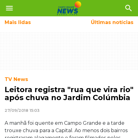
menu
search
Mais
lidas
Últimas notícias
TV News
Leitora registra "rua que vira rio"
após chuva no Jardim Colúmbia
27/09/2018 15:03
A manhã foi quente em Campo Grande e a tarde
trouxe chuva para a Capital. Ao menos dois bairros
registraram alagamento e foram filmados pelos