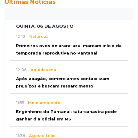
Últimas Notícias
QUINTA, 06 DE AGOSTO
12:12
Natureza
Primeiros ovos de arara-azul marcam início da
temporada reprodutiva no Pantanal
12:06
Aquidauana
Após apagão, comerciantes contabilizam
prejuízos e buscam ressarcimento
11:55
Meio ambiente
Engenheiro do Pantanal: tatu-canastra pode
ganhar dia oficial em MS
11:38
Agosto Lilás