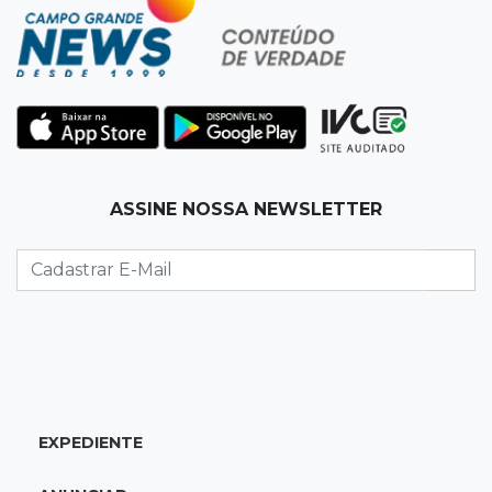
Rapaz é executado a tiros após apostar R$ 31
mil em jogo de sinuca
11:16
Viu a Juju?
Procurada: Juju fugiu no bairro Tiradentes no
domingo de manhã
11:01
Operação Lívia
ASSINE NOSSA NEWSLETTER
Adolescente que morreu em desafio era
"escrava virtual", diz delegada
10:56
Destruição
Incêndio destrói parte de uma das feiras mais
movimentadas da fronteira
EXPEDIENTE
10:53
Tentativa de feminicídio
"Ele pegou a motosserra para me matar",