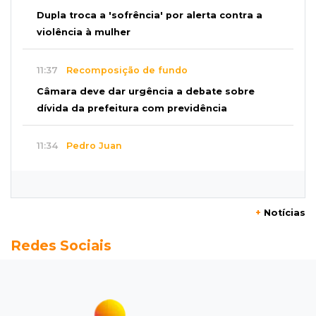
Dupla troca a 'sofrência' por alerta contra a
violência à mulher
11:37
Recomposição de fundo
Câmara deve dar urgência a debate sobre
dívida da prefeitura com previdência
11:34
Pedro Juan
Polícia fecha laboratório clandestino de
emagrecedores e prende 2 brasileiros
+
Notícias
11:24
Fiscalização
Redes Sociais
Assembleia e Câmara farão audiência sobre
limite de som em bares da Capital
11:18
Naviraí