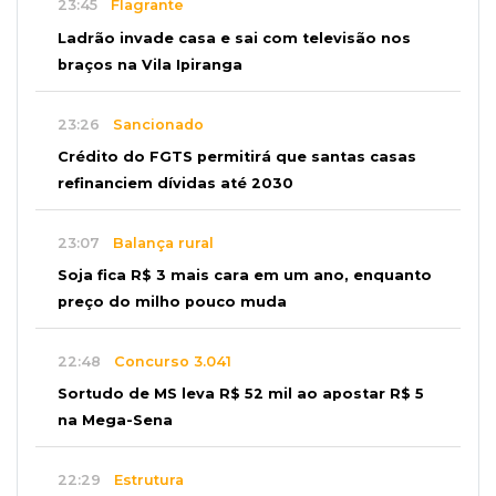
23:45
Flagrante
Ladrão invade casa e sai com televisão nos
braços na Vila Ipiranga
23:26
Sancionado
Crédito do FGTS permitirá que santas casas
refinanciem dívidas até 2030
23:07
Balança rural
Soja fica R$ 3 mais cara em um ano, enquanto
preço do milho pouco muda
22:48
Concurso 3.041
Sortudo de MS leva R$ 52 mil ao apostar R$ 5
na Mega-Sena
22:29
Estrutura