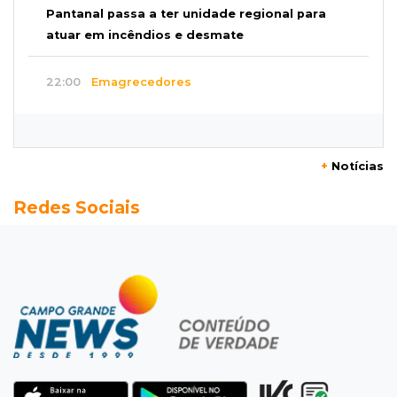
Pantanal passa a ter unidade regional para
atuar em incêndios e desmate
22:00
Emagrecedores
MS lidera procura digital por canetas
paraguaias sem registro
+
Notícias
21:41
Nova Alvorada do Sul
Redes Sociais
Granizo danifica telhados e plantações
durante temporal no interior
21:22
Agregado
Inter perde para o Corinthians mas avança às
quartas da Copa do Brasil
21:03
Futebol
Vitória goleia Athletico-PR por 4 a 0 e avança