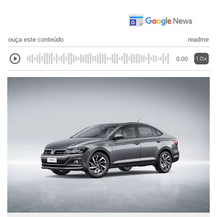
ouça este conteúdo
readme
1.0x
0:00