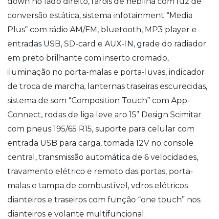
down no lado direito, faróis de neblina com luz de
conversão estática, sistema infotainment “Media
Plus” com rádio AM/FM, bluetooth, MP3 player e
entradas USB, SD-card e AUX-IN, grade do radiador
em preto brilhante com inserto cromado,
iluminação no porta-malas e porta-luvas, indicador
de troca de marcha, lanternas traseiras escurecidas,
sistema de som “Composition Touch” com App-
Connect, rodas de liga leve aro 15” Design Scimitar
com pneus 195/65 R15, suporte para celular com
entrada USB para carga, tomada 12V no console
central, transmissão automática de 6 velocidades,
travamento elétrico e remoto das portas, porta-
malas e tampa de combustível, vdros elétricos
dianteiros e traseiros com função “one touch” nos
dianteiros e volante multifuncional.