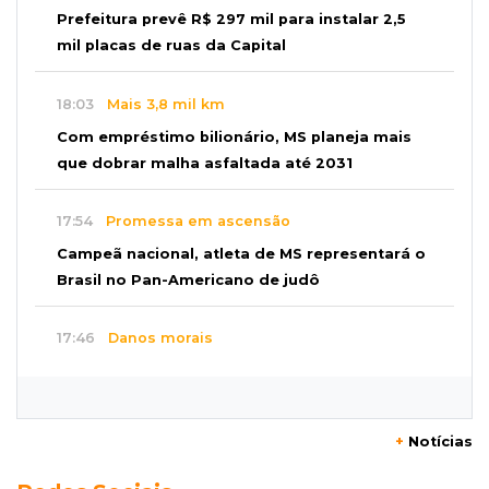
Prefeitura prevê R$ 297 mil para instalar 2,5
mil placas de ruas da Capital
18:03
Mais 3,8 mil km
Com empréstimo bilionário, MS planeja mais
que dobrar malha asfaltada até 2031
17:54
Promessa em ascensão
Campeã nacional, atleta de MS representará o
Brasil no Pan-Americano de judô
17:46
Danos morais
Grávida acha barata em hambúrguer e
restaurante terá de pagar R$ 6 mil
+
Notícias
17:32
Veja os horários
Velório de Luis Pedro Scalise será no Rubens