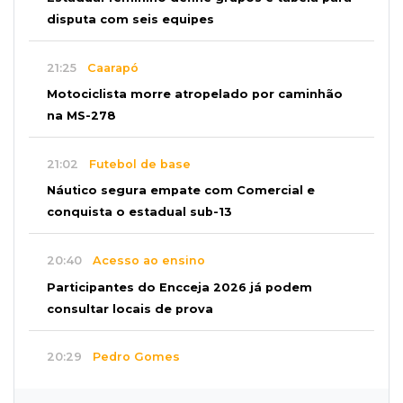
disputa com seis equipes
21:25
Caarapó
Motociclista morre atropelado por caminhão
na MS-278
21:02
Futebol de base
Náutico segura empate com Comercial e
conquista o estadual sub-13
20:40
Acesso ao ensino
Participantes do Encceja 2026 já podem
consultar locais de prova
20:29
Pedro Gomes
Jovem morre baleado e suspeita envolve