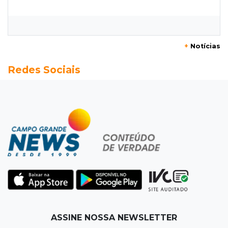
Flamengo vence Vitória por 2 a 0 e encurta
distância para o líder
+
Notícias
20:13
Empregos
Redes Sociais
Seleções em MS têm salários de até R$ 8,2 mil;
veja oportunidades
19:50
Jardim Itatiaia
Vigia é amarrado durante roubo de carro e
dois caminhões em pátio
19:35
Bragança Paulista
Corinthians vence Bragantino por 2 a 0 e sobe
para 7º no Brasileirão
19:12
Na Vila Belmiro
ASSINE NOSSA NEWSLETTER