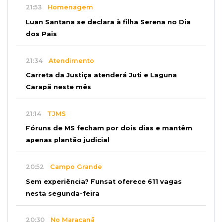
21:53
Homenagem
Luan Santana se declara à filha Serena no Dia
dos Pais
21:34
Atendimento
Carreta da Justiça atenderá Juti e Laguna
Carapã neste mês
21:14
TJMS
Fóruns de MS fecham por dois dias e mantêm
apenas plantão judicial
20:52
Campo Grande
Sem experiência? Funsat oferece 611 vagas
nesta segunda-feira
20:30
No Maracanã