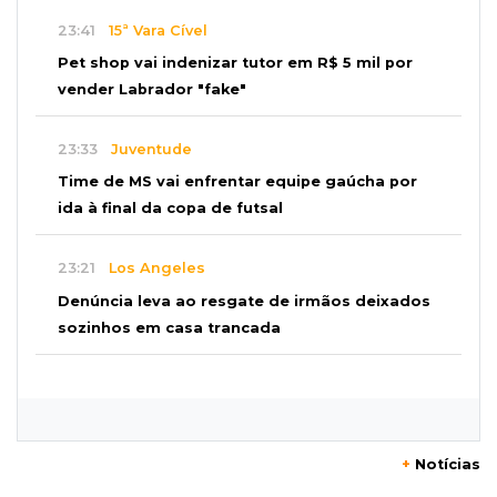
23:41
15ª Vara Cível
Pet shop vai indenizar tutor em R$ 5 mil por
vender Labrador "fake"
23:33
Juventude
Time de MS vai enfrentar equipe gaúcha por
ida à final da copa de futsal
23:21
Los Angeles
Denúncia leva ao resgate de irmãos deixados
sozinhos em casa trancada
23:17
Clima
Defesa Civil recomenda atenção em MS com
formação de ciclone bomba
+
Notícias