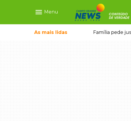
menu
Menu
o pai e morre a caminho do hospital
As mais
lidas
Família pede ju