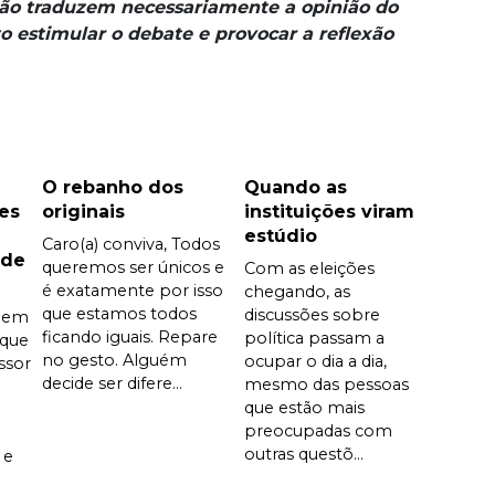
não traduzem necessariamente a opinião do
o estimular o debate e provocar a reflexão
O rebanho dos
Quando as
es
originais
instituições viram
estúdio
Caro(a) conviva, Todos
 de
queremos ser únicos e
Com as eleições
é exatamente por isso
chegando, as
que estamos todos
discussões sobre
 em
ficando iguais. Repare
política passam a
 que
no gesto. Alguém
ocupar o dia a dia,
ssor
decide ser difere...
mesmo das pessoas
que estão mais
preocupadas com
outras questõ...
 e