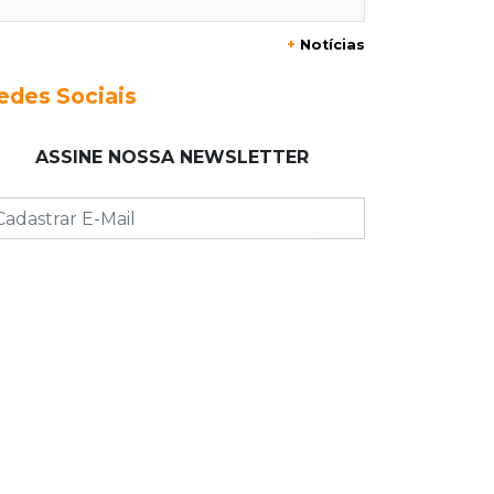
+
Notícias
09:17
Jardim Manaíra
Idoso em bicicleta é atropelado por
edes Sociais
motociclista que se filmava com
celular
ASSINE NOSSA NEWSLETTER
09:08
Comércio na fronteira
Ponta Porã inicia regularização de
boxes comerciais na linha
internacional
08:57
Neste sábado
Chegada de frente fria muda o
tempo e Maracaju amanhece com
forte neblina
08:42
Agendão de jogos