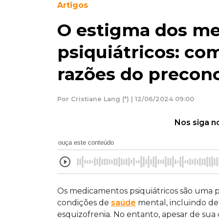
Artigos
O estigma dos m
psiquiátricos: c
razões do precon
Por Cristiane Lang (*) | 12/06/2024 09:00
Nos siga n
ouça este conteúdo
Os medicamentos psiquiátricos são uma p
condições de
saúde
mental, incluindo dep
esquizofrenia. No entanto, apesar de sua 