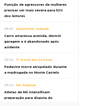
Punição de agressores de mulheres
precisar ser mais severa para 52%
dos leitores
09:47
Automóvel roubado
Carro atravessa avenida, destrói
garagem e é abandonado após
acidente
09:34
3ª morte em 24 horas
Pedestre morre atropelado durante
a madrugada no Monte Castelo
09:24
Em Alagoas
Atletas de MS intensificam
preparação para disputa do
Brasileiro de Kung Fu