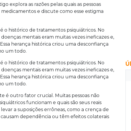
igo explora as razões pelas quais as pessoas
s medicamentos e discute como esse estigma
é o histórico de tratamentos psiquiátricos. No
r doenças mentais eram muitas vezes ineficazes e,
ssa herança histórica criou uma desconfiança
mo um todo.
é o histórico de tratamentos psiquiátricos. No
Ú
r doenças mentais eram muitas vezes ineficazes e,
ssa herança histórica criou uma desconfiança
mo um todo.
e é outro fator crucial. Muitas pessoas não
iátricos funcionam e quais são seus reais
e levar a suposições errôneas, como a crença de
 causam dependência ou têm efeitos colaterais