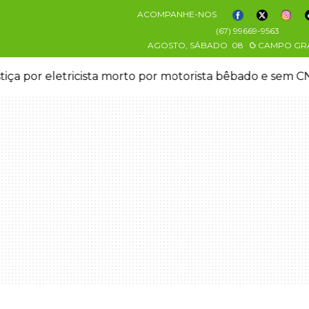
ACOMPANHE-NOS
(67) 99669-9563
AGOSTO, SÁBADO
08
CAMPO GR
stiça por eletricista morto por motorista bêbado e sem 