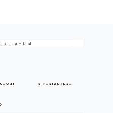
Praticar esportes juntos fortalece a
relação entre pai e filho?
07:25
José Marques
Volta ao Mundo: Celinho recusa
trocar a moto no Canadá
07:21
Dourados
Mulher perde R$ 18,5 mil em golpe
durante compra de carro
07:19
Movimento
Enquanto mães comem fora,
ONOSCO
REPORTAR ERRO
churrasco faz açougues bombarem
para o Dia dos Pais
0