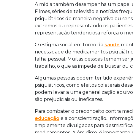
A mídia também desempenha um papel sign
Filmes, séries de televisão e notícias f
psiquiátricos de maneira negativa ou sensa
extremos ou representando os pacientes 
representação tendenciosa reforça o med
O estigma social em torno da
saúde
menta
necessidade de medicamentos psiquiátric
falha pessoal. Muitas pessoas temem ser j
trabalho, o que as impede de buscar ou c
Algumas pessoas podem ter tido experiê
psiquiátricos, como efeitos colaterais desa
podem levar a uma generalização equivo
são prejudiciais ou ineficazes.
Para combater o preconceito contra medi
educação
e a conscientização. Informaçõ
amplamente divulgadas para desmistifica
medicamentos. Além disso, é importante p