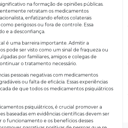
ificativo na formação de opiniões públicas.
requentemente retratam os medicamentos
cionalista, enfatizando efeitos colaterais
como perigosos ou fora de controle. Essa
o e a desconfiança.
l é uma barreira importante. Admitir a
os pode ser visto como um sinal de fraqueza ou
ulgadas por familiares, amigos e colegas de
ontinuar o tratamento necessário.
ncias pessoais negativas com medicamentos
gradáveis ou falta de eficácia. Essas experiências
cada de que todos os medicamentos psiquiátricos
camentos psiquiátricos, é crucial promover a
es baseadas em evidências científicas devem ser
r o funcionamento e os benefícios desses
romover narrativas positivas de pessoas que se