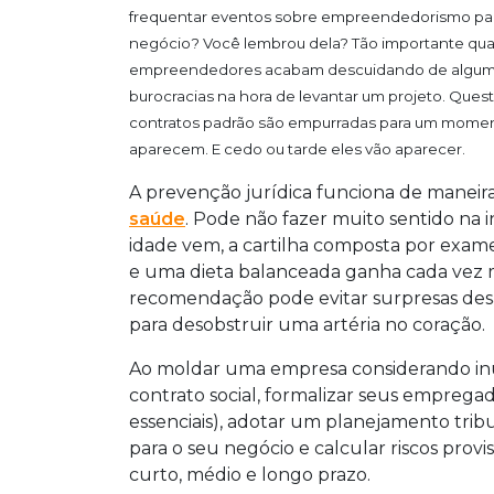
frequentar eventos sobre empreendedorismo para 
negócio? Você lembrou dela? Tão importante qua
empreendedores acabam descuidando de algum im
burocracias na hora de levantar um projeto. Ques
contratos padrão são empurradas para um momen
aparecem. E cedo ou tarde eles vão aparecer.
A prevenção jurídica funciona de maneir
saúde
. Pode não fazer muito sentido na 
idade vem, a cartilha composta por exame
e uma dieta balanceada ganha cada vez mai
recomendação pode evitar surpresas desa
para desobstruir uma artéria no coração.
Ao moldar uma empresa considerando in
contrato social, formalizar seus empregad
essenciais), adotar um planejamento tribut
para o seu negócio e calcular riscos prov
curto, médio e longo prazo.