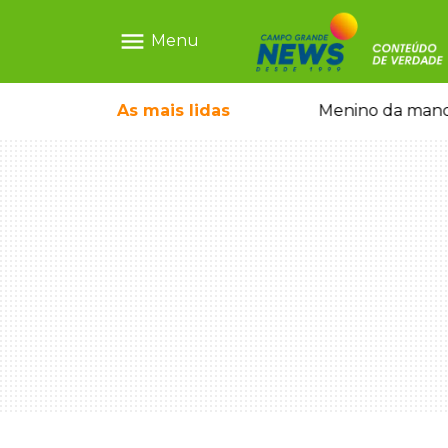
menu
Menu
com show gratuito na Feira Central
As mais
lidas
Menino da mandi