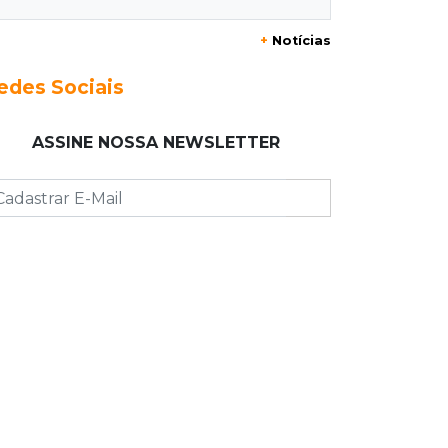
+
Notícias
23:17
Clima
Defesa Civil recomenda atenção em
edes Sociais
MS com formação de ciclone bomba
ASSINE NOSSA NEWSLETTER
23:00
Ideb
Entre escolas com nota divulgada, 3
estaduais lideram o Ensino Médio na
Capital
22:57
Chapadão do Sul
Homem é baleado após apontar
revólver para policiais militares
22:42
Resumão
Palmeiras e Vasco confirmam vagas
nas quartas da Copa do Brasil