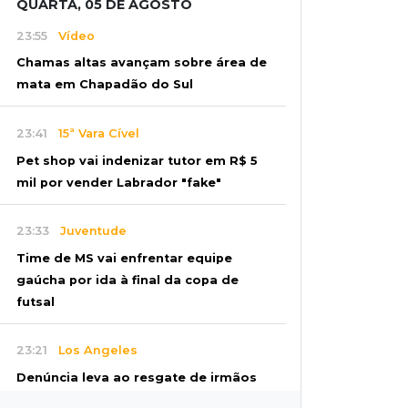
QUARTA, 05 DE AGOSTO
23:55
Vídeo
Chamas altas avançam sobre área de
mata em Chapadão do Sul
23:41
15ª Vara Cível
Pet shop vai indenizar tutor em R$ 5
mil por vender Labrador "fake"
23:33
Juventude
Time de MS vai enfrentar equipe
gaúcha por ida à final da copa de
futsal
23:21
Los Angeles
Denúncia leva ao resgate de irmãos
deixados sozinhos em casa trancada