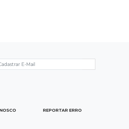
Ex-PM deixa prisão para tratamento
médico 5 meses após ser capturado
19:41
Feminicídio
Júri condena a 25 anos homem que
atropelou esposa em frente aos
filhos
19:20
Selic
Banco Central reduz juros para 14%
ao ano em 4º corte consecutivo
19:05
Pregão
Dólar comercial fecha cotado a R$
ONOSCO
REPORTAR ERRO
5,12 com atenção ao cenário externo