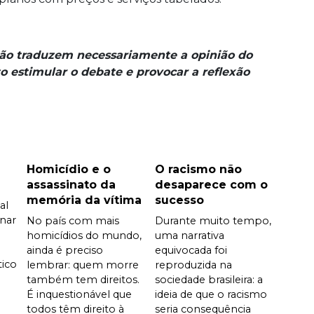
não traduzem necessariamente a opinião do
o estimular o debate e provocar a reflexão
Homicídio e o
O racismo não
assassinato da
desaparece com o
memória da vítima
sucesso
al
nar
No país com mais
Durante muito tempo,
homicídios do mundo,
uma narrativa
ainda é preciso
equivocada foi
tico
lembrar: quem morre
reproduzida na
também tem direitos.
sociedade brasileira: a
É inquestionável que
ideia de que o racismo
todos têm direito à
seria consequência