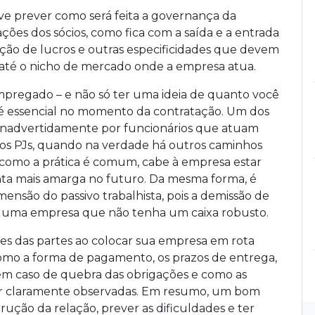
ve prever como será feita a governança da
gações dos sócios, como fica com a saída e a entrada
buição de lucros e outras especificidades que devem
 e até o nicho de mercado onde a empresa atua.
pregado – e não só ter uma ideia de quanto você
 é essencial no momento da contratação. Um dos
 inadvertidamente por funcionários que atuam
os PJs, quando na verdade há outros caminhos
 como a prática é comum, cabe à empresa estar
ta mais amarga no futuro. Da mesma forma, é
nsão do passivo trabalhista, pois a demissão de
ra uma empresa que não tenha um caixa robusto.
es das partes ao colocar sua empresa em rota
omo a forma de pagamento, os prazos de entrega,
 em caso de quebra das obrigações e como as
ar claramente observadas. Em resumo, um bom
ução da relação, prever as dificuldades e ter