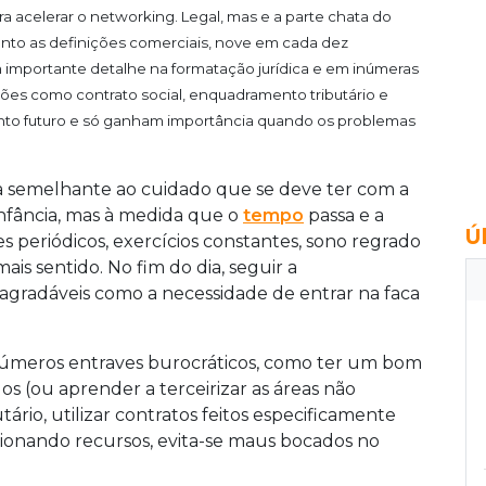
acelerar o networking. Legal, mas e a parte chata do
nto as definições comerciais, nove em cada dez
portante detalhe na formatação jurídica e em inúmeras
tões como contrato social, enquadramento tributário e
to futuro e só ganham importância quando os problemas
a semelhante ao cuidado que se deve ter com a
infância, mas à medida que o
tempo
passa e a
Ú
s periódicos, exercícios constantes, sono regrado
s sentido. No fim do dia, seguir a
gradáveis como a necessidade de entrar na faca
úmeros entraves burocráticos, como ter um bom
os (ou aprender a terceirizar as áreas não
ário, utilizar contratos feitos especificamente
isionando recursos, evita-se maus bocados no