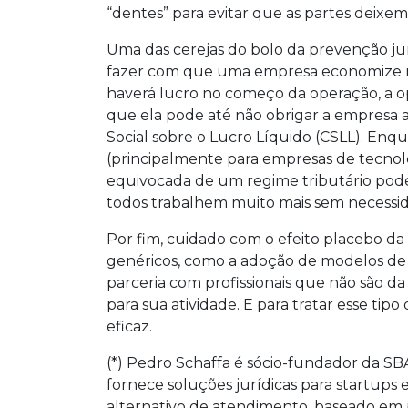
“dentes” para evitar que as partes deixem
Uma das cerejas do bolo da prevenção jur
fazer com que uma empresa economize mu
haverá lucro no começo da operação, a o
que ela pode até não obrigar a empresa a
Social sobre o Lucro Líquido (CSLL). Enqu
(principalmente para empresas de tecnolo
equivocada de um regime tributário pode 
todos trabalhem muito mais sem necessi
Por fim, cuidado com o efeito placebo da
genéricos, como a adoção de modelos de 
parceria com profissionais que não são da
para sua atividade. E para tratar esse t
eficaz.
(*) Pedro Schaffa é sócio-fundador da SB
fornece soluções jurídicas para startu
alternativo de atendimento, baseado em 