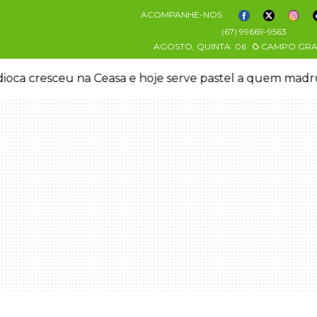
ACOMPANHE-NOS
(67) 99669-9563
AGOSTO, QUINTA
06
CAMPO GR
oca cresceu na Ceasa e hoje serve pastel a quem mad