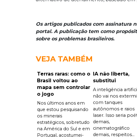
Os artigos publicados com assinatura 
portal. A publicação tem como propósit
sobre os problemas brasileiros.
VEJA TAMBÉM
Terras raras: como o
IA não liberta,
Brasil voltou ao
substitui
mapa sem controlar
A inteligência artifici
o jogo
não vai nos extermi
com tanques
Nos últimos anos em
autônomos e raios
que estou pesquisando
laser. Isso seria poé
os minerais
demais,
estratégicos, sobretudo
cinematográfico
na América do Sul e em
demais, respeitos...
Portugal, acostumei-