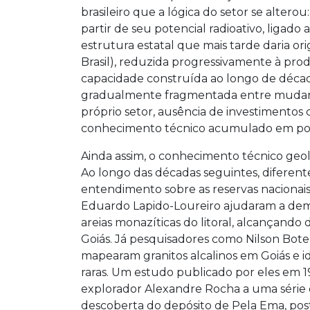
brasileiro que a lógica do setor se altero
partir de seu potencial radioativo, ligado 
estrutura estatal que mais tarde daria o
Brasil), reduzida progressivamente à pro
capacidade construída ao longo de déca
gradualmente fragmentada entre mudanças
próprio setor, ausência de investimentos
conhecimento técnico acumulado em polít
Ainda assim, o conhecimento técnico geol
Ao longo das décadas seguintes, diferen
entendimento sobre as reservas nacionai
Eduardo Lapido-Loureiro ajudaram a demon
areias monazíticas do litoral, alcançando 
Goiás. Já pesquisadores como Nilson Botel
mapearam granitos alcalinos em Goiás e id
raras. Um estudo publicado por eles em 19
explorador Alexandre Rocha a uma séri
descoberta do depósito de Pela Ema, po