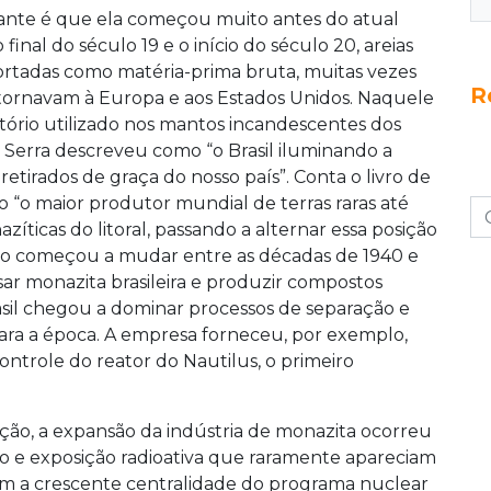
essante é que ela começou muito antes do atual
 final do século 19 e o início do século 20, areias
portadas como matéria-prima bruta, muitas vezes
R
tornavam à Europa e aos Estados Unidos. Naquele
 tório utilizado nos mantos incandescentes dos
o Serra descreveu como “o Brasil iluminando a
etirados de graça do nosso país”. Conta o livro de
o “o maior produtor mundial de terras raras até
azíticas do litoral, passando a alternar essa posição
dro começou a mudar entre as décadas de 1940 e
ar monazita brasileira e produzir compostos
rasil chegou a dominar processos de separação e
para a época. A empresa forneceu, por exemplo,
ontrole do reator do Nautilus, o primeiro
ação, a expansão da indústria de monazita ocorreu
ho e exposição radioativa que raramente apareciam
com a crescente centralidade do programa nuclear