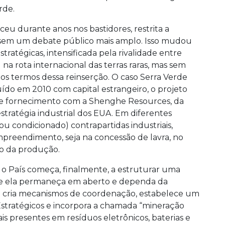
rde.
 durante anos nos bastidores, restrita a
ais, sem um debate público mais amplo. Isso mudou
tratégicas, intensificada pela rivalidade entre
 na rota internacional das terras raras, mas sem
os termos dessa reinserção. O caso Serra Verde
do em 2010 com capital estrangeiro, o projeto
 de fornecimento com a Shenghe Resources, da
stratégia industrial dos EUA. Em diferentes
ou condicionado) contrapartidas industriais,
empreendimento, seja na concessão de lavra, no
no da produção.
 o País começa, finalmente, a estruturar uma
 que ela permaneça em aberto e dependa da
e cria mecanismos de coordenação, estabelece um
 Estratégicos e incorpora a chamada “mineração
s presentes em resíduos eletrônicos, baterias e