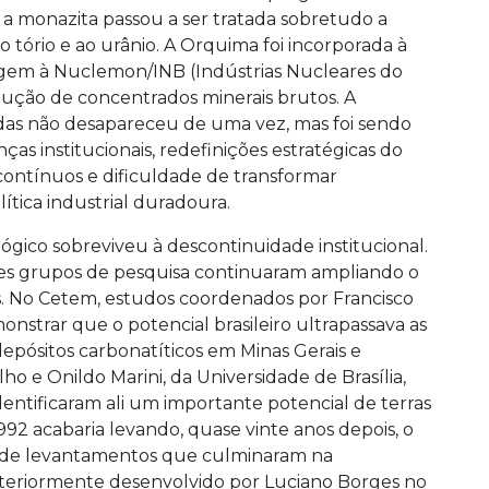
u: a monazita passou a ser tratada sobretudo a
ao tório e ao urânio. A Orquima foi incorporada à
rigem à Nuclemon/INB (Indústrias Nucleares do
dução de concentrados minerais brutos. A
das não desapareceu de uma vez, mas foi sendo
 institucionais, redefinições estratégicas do
 contínuos e dificuldade de transformar
ica industrial duradoura.
ógico sobreviveu à descontinuidade institucional.
tes grupos de pesquisa continuaram ampliando o
s. No Cetem, estudos coordenados por Francisco
strar que o potencial brasileiro ultrapassava as
depósitos carbonatíticos em Minas Gerais e
ho e Onildo Marini, da Universidade de Brasília,
entificaram ali um importante potencial de terras
92 acabaria levando, quase vinte anos depois, o
e de levantamentos que culminaram na
steriormente desenvolvido por Luciano Borges no