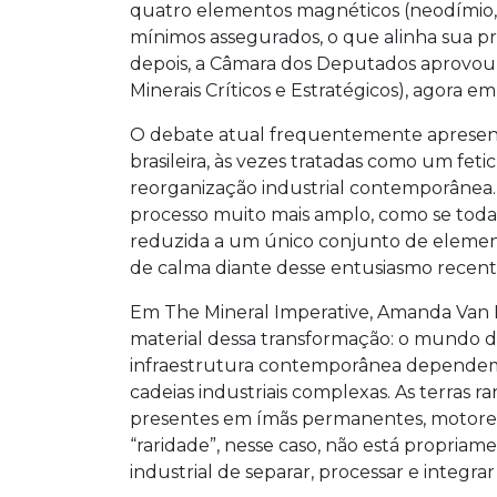
quatro elementos magnéticos (neodímio, p
mínimos assegurados, o que alinha sua p
depois, a Câmara dos Deputados aprovou o
Minerais Críticos e Estratégicos), agora 
O debate atual frequentemente apresenta
brasileira, às vezes tratadas como um feti
reorganização industrial contemporânea.
processo muito mais amplo, como se tod
reduzida a um único conjunto de element
de calma diante desse entusiasmo recen
Em The Mineral Imperative, Amanda Van
material dessa transformação: o mundo dig
infraestrutura contemporânea dependem 
cadeias industriais complexas. As terras 
presentes em ímãs permanentes, motores e
“raridade”, nesse caso, não está propriam
industrial de separar, processar e integrar