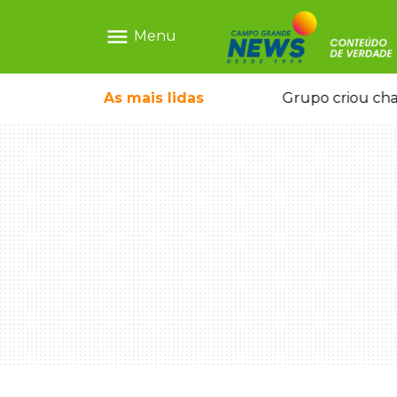
menu
Menu
icape deixou 4 mortos e 8 feridos
As mais
lidas
Grupo criou cha