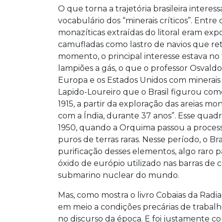
O que torna a trajetória brasileira inter
vocabulário dos “minerais críticos”. Entre o
monazíticas extraídas do litoral eram ex
camufladas como lastro de navios que re
momento, o principal interesse estava no
lampiões a gás, o que o professor Osvald
Europa e os Estados Unidos com minerais r
Lapido-Loureiro que o Brasil figurou com
1915, a partir da exploração das areias mon
com a Índia, durante 37 anos”. Esse qua
1950, quando a Orquima passou a process
puros de terras raras. Nesse período, o B
purificação desses elementos, algo raro 
óxido de európio utilizado nas barras de c
submarino nuclear do mundo.
Mas, como mostra o livro Cobaias da Radi
em meio a condições precárias de trabal
no discurso da época. E foi justamente 