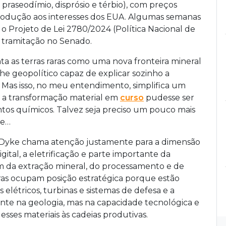
raseodímio, disprósio e térbio), com preços
rodução aos interesses dos EUA. Algumas semanas
 Projeto de Lei 2780/2024 (Política Nacional de
em tramitação no Senado.
 as terras raras como uma nova fronteira mineral
che geopolítico capaz de explicar sozinho a
 Mas isso, no meu entendimento, simplifica um
a a transformação material em
curso
pudesse ser
os químicos. Talvez seja preciso um pouco mais
te…
 Dyke chama atenção justamente para a dimensão
ital, a eletrificação e parte importante da
da extração mineral, do processamento e de
raras ocupam posição estratégica porque estão
létricos, turbinas e sistemas de defesa e a
ente na geologia, mas na capacidade tecnológica e
 esses materiais às cadeias produtivas.