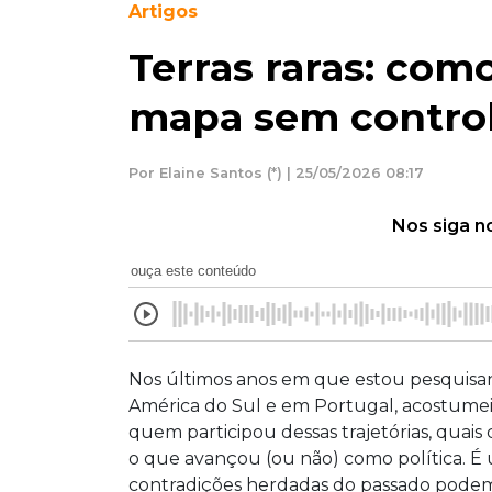
Artigos
Terras raras: como
mapa sem control
Por Elaine Santos (*) | 25/05/2026 08:17
Nos siga n
ouça este conteúdo
Nos últimos anos em que estou pesquisan
América do Sul e em Portugal, acostumei-m
quem participou dessas trajetórias, quais
o que avançou (ou não) como política. É
contradições herdadas do passado podem 