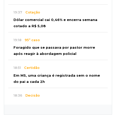
19:37
Cotação
Dólar comercial cai 0,46% e encerra semana
cotado a R$ 5,08
19:18
95º caso
Foragido que se passava por pastor morre
após reagir à abordagem policial
18:51
Certidão
Em MS, uma criança é registrada sem o nome
do pai a cada 2h
18:36
Decisão
Pantanal viaja para Goiás em busca de acesso
inédito à Série A2 feminina