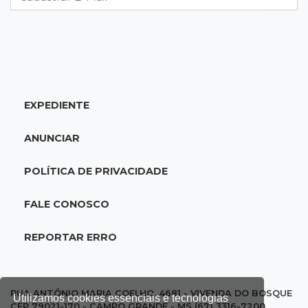
19:09
Cotação
Dólar fecha em queda a R$ 5,10 após taxa de
juros cair para 14%
EXPEDIENTE
18:44
Cidades
Taxa de homicídios cai na fronteira, assim
ANUNCIAR
como as de estupros e roubos
POLÍTICA DE PRIVACIDADE
18:21
Localização
Prefeitura prevê R$ 297 mil para instalar 2,5
FALE CONOSCO
mil placas de ruas da Capital
REPORTAR ERRO
18:03
Mais 3,8 mil km
Com empréstimo bilionário, MS planeja mais
que dobrar malha asfaltada até 2031
RUA ANTÔNIO MARIA COELHO, 4681 - VIVENDA DO BOSQUE
Utilizamos cookies essenciais e tecnologias
CEP 79021-170 - CAMPO GRANDE - MS (67) 3316-7200