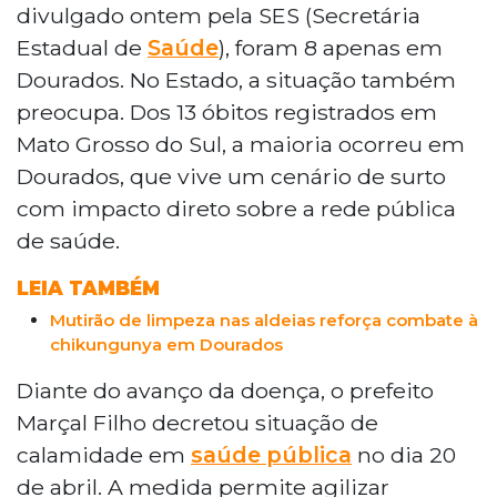
óbitos nacionais registrados na cidade. O
divulgado ontem pela SES (Secretária
município decretou calamidade em saúde
Estadual de
Saúde
), foram 8 apenas em
pública e acumula 4.959 casos prováveis. Sete
Dourados. No Estado, a situação também
das oito mortes locais são de indígenas,
preocupa. Dos 13 óbitos registrados em
incluindo dois bebês. O Estado abriu 15 leitos
no Hospital Regional e o Brasil já soma mais de
Mato Grosso do Sul, a maioria ocorreu em
31 mil casos prováveis da doença.
Dourados, que vive um cenário de surto
com impacto direto sobre a rede pública
de saúde.
LEIA TAMBÉM
Mutirão de limpeza nas aldeias reforça combate à
chikungunya em Dourados
Diante do avanço da doença, o prefeito
Marçal Filho decretou situação de
calamidade em
saúde pública
no dia 20
de abril. A medida permite agilizar