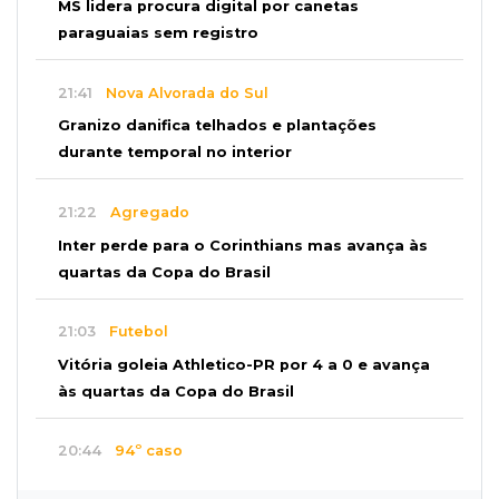
MS lidera procura digital por canetas
paraguaias sem registro
21:41
Nova Alvorada do Sul
Granizo danifica telhados e plantações
durante temporal no interior
21:22
Agregado
Inter perde para o Corinthians mas avança às
quartas da Copa do Brasil
21:03
Futebol
Vitória goleia Athletico-PR por 4 a 0 e avança
às quartas da Copa do Brasil
20:44
94º caso
Foragido por roubo morre baleado em