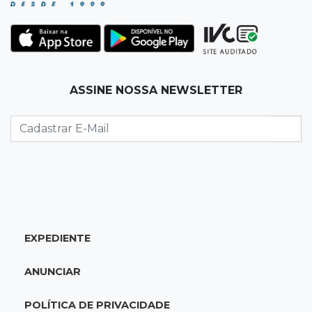
08:30
Entre Risco e Decisão
Recuperação judicial não é lugar para
aprender fazendo
ASSINE NOSSA NEWSLETTER
08:27
Placas de contenção
Trecho da Ernesto Geisel é interditado para
reparo em córrego
08:13
Vila Popular
"Está assustado", diz advogado de garoto de
12 anos suspeito de incendiar amigo
EXPEDIENTE
08:07
Com Rui Barbosa
ANUNCIAR
Acidente na Rua Antônio Maria Coelho causa
lentidão e interdita parte da via
POLÍTICA DE PRIVACIDADE