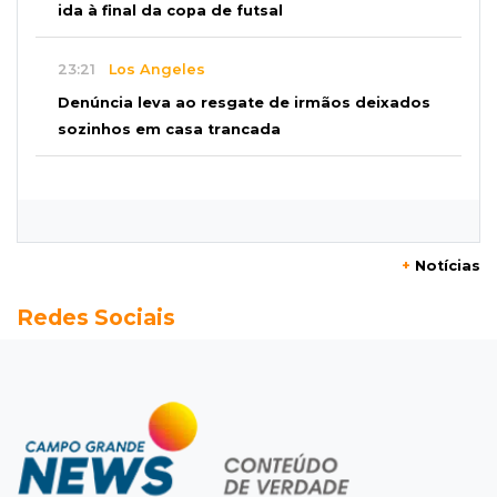
ida à final da copa de futsal
23:21
Los Angeles
Denúncia leva ao resgate de irmãos deixados
sozinhos em casa trancada
23:17
Clima
Defesa Civil recomenda atenção em MS com
formação de ciclone bomba
+
Notícias
23:00
Ideb
Redes Sociais
Entre escolas com nota divulgada, 3 estaduais
lideram o Ensino Médio na Capital
22:57
Chapadão do Sul
Homem é baleado após apontar revólver para
policiais militares