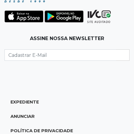
22:42
Resumão
Palmeiras e Vasco confirmam vagas nas
quartas da Copa do Brasil
ASSINE NOSSA NEWSLETTER
22:26
Eleições 2026
Eleitorado aprova teste da urna, mas diz que
colinha será "fundamental"
22:05
Sidrolândia
Briga termina com homem de 35 anos
assassinado a facadas
EXPEDIENTE
21:40
Ideb
ANUNCIAR
Escolas municipais lideram notas do Ensino
Fundamental em Campo Grande
POLÍTICA DE PRIVACIDADE