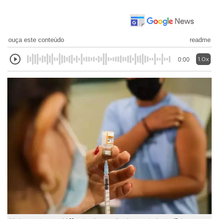
ouça este conteúdo
readme
1.0x
0:00