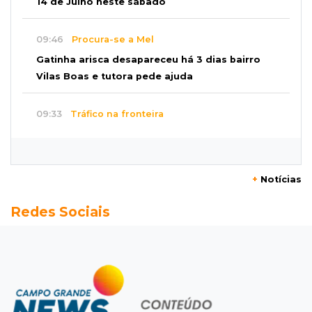
14 de Julho neste sábado
09:46
Procura-se a Mel
Gatinha arisca desapareceu há 3 dias bairro
Vilas Boas e tutora pede ajuda
09:33
Tráfico na fronteira
Juiz decreta preventiva de pai e filho flagrados
com 420 quilos de cocaína
+
Notícias
09:23
Dominguinho
Redes Sociais
Artesanato de MS entra em nova etapa da
turnê de João Gomes
09:15
Atenção
Eventos interditam ruas de Campo Grande
nesta sexta-feira