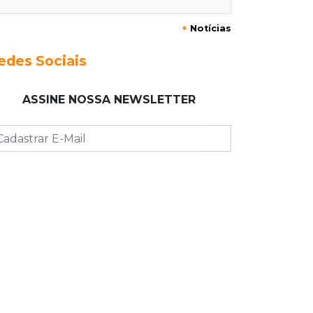
Campo Grande faz primeiros 209
+
Notícias
atendimentos no País com novo
sistema do SUS
edes Sociais
09:08
Jardim Noroeste
ASSINE NOSSA NEWSLETTER
Quadrilha é presa com drone e
maconha antes de arremesso em
presídio
09:00
Post Patrocinado
Shopping Day coloca Pedro Juan no
circuito dos grandes shoppings
08:59
Socorro aéreo
Homem é socorrido de avião no
Pantanal e transferido para Santa
Casa