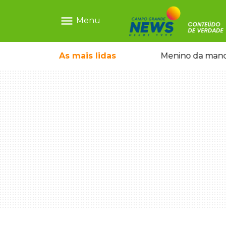
menu
Menu
ãe que não reconhece o filho queimado
As mais
lidas
Menino da mandi