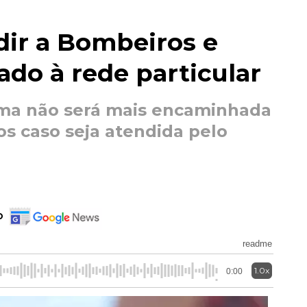
dir a Bombeiros e
ado à rede particular
ima não será mais encaminhada
os caso seja atendida pelo
o
readme
1.0x
0:00