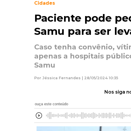
Cidades
Paciente pode pe
Samu para ser lev
Caso tenha convênio, vít
apenas a hospitais públic
Samu
Por Jéssica Fernandes | 28/05/2024 10:35
Nos siga n
ouça este conteúdo