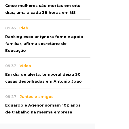
Cinco mulheres são mortas em oito
dias; uma a cada 38 horas em MS
09:45
Ideb
Ranking escolar ignora fome e apoio
familiar, afirma secretário de
Educação
09:37
Vídeo
Em dia de alerta, temporal deixa 30
casas destelhadas em Antônio João
09:27
Juntos e amigos
Eduardo e Agenor somam 102 anos
de trabalho na mesma empresa
09:19
Regulação