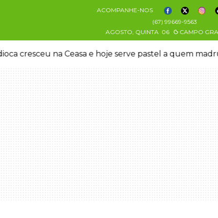
ACOMPANHE-NOS
(67) 99669-9563
AGOSTO, QUINTA
06
CAMPO GR
oca cresceu na Ceasa e hoje serve pastel a quem mad