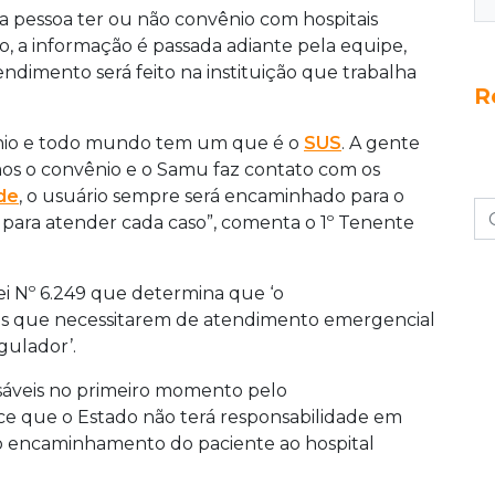
a pessoa ter ou não convênio com hospitais
o, a informação é passada adiante pela equipe,
ndimento será feito na instituição que trabalha
R
vênio e todo mundo tem um que é o
SUS
. A gente
s o convênio e o Samu faz contato com os
de
, o usuário sempre será encaminhado para o
a para atender cada caso”, comenta o 1º Tenente
Lei Nº 6.249 que determina que ‘o
es que necessitarem de atendimento emergencial
gulador’.
áveis no primeiro momento pelo
e que o Estado não terá responsabilidade em
o encaminhamento do paciente ao hospital