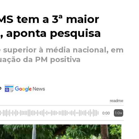
 MS tem a 3ª maior
, aponta pesquisa
superior à média nacional, em
ação da PM positiva
o
readme
1.0x
0:00