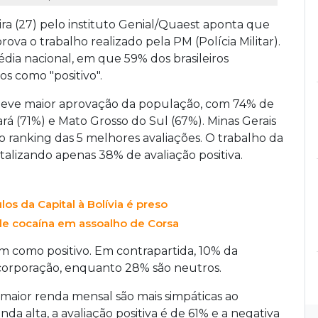
a (27) pelo instituto Genial/Quaest aponta que
a o trabalho realizado pela PM (Polícia Militar).
ia nacional, em que 59% dos brasileiros
s como "positivo".
 teve maior aprovação da população, com 74% de
ará (71%) e Mato Grosso do Sul (67%). Minas Gerais
o ranking das 5 melhores avaliações. O trabalho da
otalizando apenas 38% de avaliação positiva.
s da Capital à Bolívia é preso
de cocaína em assoalho de Corsa
iam como positivo. Em contrapartida, 10% da
corporação, enquanto 28% são neutros.
maior renda mensal são mais simpáticas ao
a alta, a avaliação positiva é de 61% e a negativa