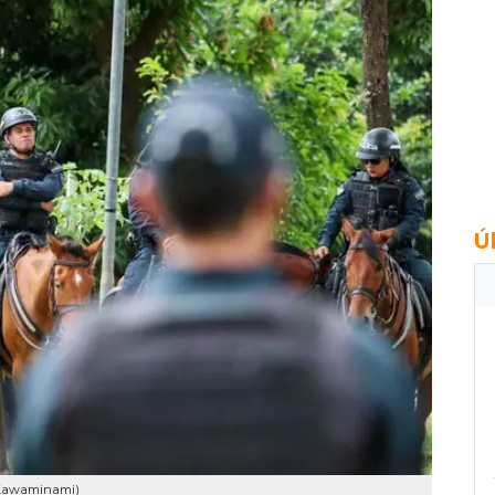
Ú
e Kawaminami)