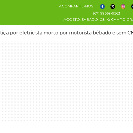
ACOMPANHE-NOS
(67) 99669-9563
AGOSTO, SÁBADO
08
CAMPO GR
stiça por eletricista morto por motorista bêbado e sem 