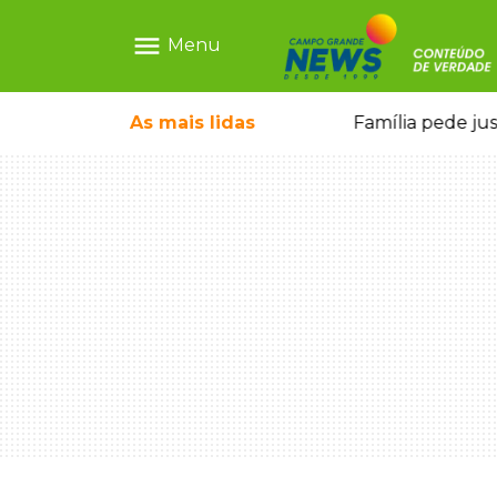
menu
Menu
o pai e morre a caminho do hospital
As mais
lidas
Família pede ju