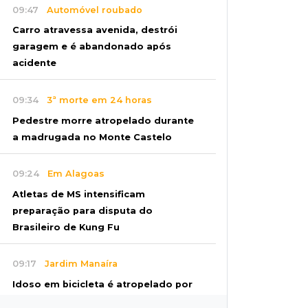
09:47
Automóvel roubado
Carro atravessa avenida, destrói
garagem e é abandonado após
acidente
09:34
3ª morte em 24 horas
Pedestre morre atropelado durante
a madrugada no Monte Castelo
09:24
Em Alagoas
Atletas de MS intensificam
preparação para disputa do
Brasileiro de Kung Fu
09:17
Jardim Manaíra
Idoso em bicicleta é atropelado por
motociclista que se filmava com