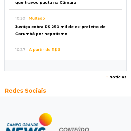
que travou pauta na Câmara
10:30
Multado
Justiça cobra R$ 250 mil de ex-prefeito de
Corumbá por nepotismo
10:27
A partir de R$ 5
Feira de louças abre com fila e peças que
fazem sucesso no TikTok
+
Notícias
10:25
Locação de caminhões
Redes Sociais
Operação mira contratos de Três Lagoas e
empresas por corrupção
10:18
Furto
Túmulos são quebrados e objetos
desaparecem do Cemitério Santo Antônio