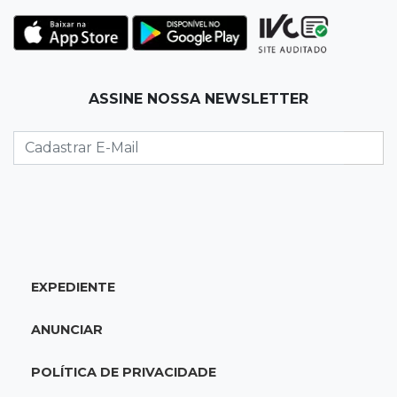
07:00
Jogo Aberto
Jogo
06:55
Artigos
ASSINE NOSSA NEWSLETTER
O velho e o mar
SEXTA, 07 DE AGOSTO
23:54
Redução
Pantanal reduz desmatamento em 65% e
Cerrado tem queda de 11,5%
23:35
Futebol de MS
EXPEDIENTE
Federação convoca clubes para definir
formato e regras da Copa MS 2026
ANUNCIAR
23:16
Dourados
POLÍTICA DE PRIVACIDADE
Biz usada na execução de jovem é