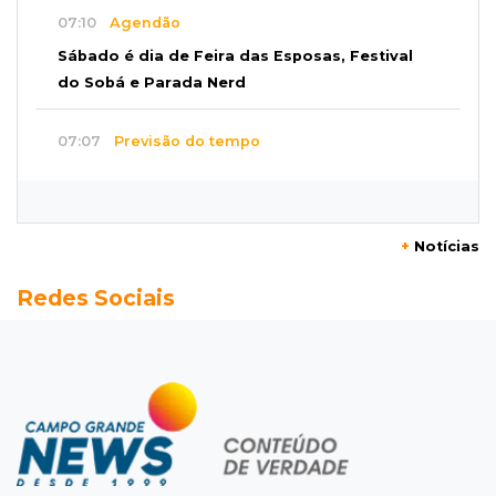
07:10
Agendão
Sábado é dia de Feira das Esposas, Festival
do Sobá e Parada Nerd
07:07
Previsão do tempo
Sábado será de calor intenso e alerta de
vendaval em Mato Grosso do Sul
+
Notícias
07:07
Narcotráfico
Redes Sociais
O escudo da fronteira: polícia está travando
avanço das organizações criminosas
07:01
Editorial
Equidade salarial não deveria depender da lei,
mas de princípios