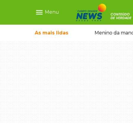
menu
Menu
ntre crianças brasileiras
As mais
lidas
Menino da mandi