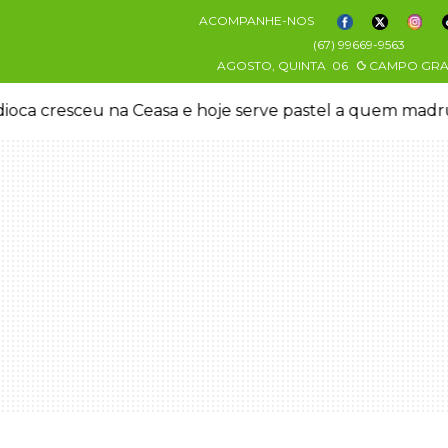
ACOMPANHE-NOS
(67) 99669-9563
AGOSTO, QUINTA
06
CAMPO GR
oca cresceu na Ceasa e hoje serve pastel a quem mad