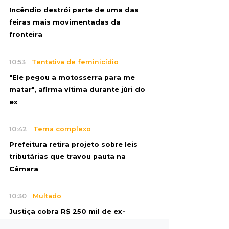
Incêndio destrói parte de uma das
feiras mais movimentadas da
fronteira
10:53
Tentativa de feminicídio
"Ele pegou a motosserra para me
matar", afirma vítima durante júri do
ex
10:42
Tema complexo
Prefeitura retira projeto sobre leis
tributárias que travou pauta na
Câmara
10:30
Multado
Justiça cobra R$ 250 mil de ex-
prefeito de Corumbá por nepotismo