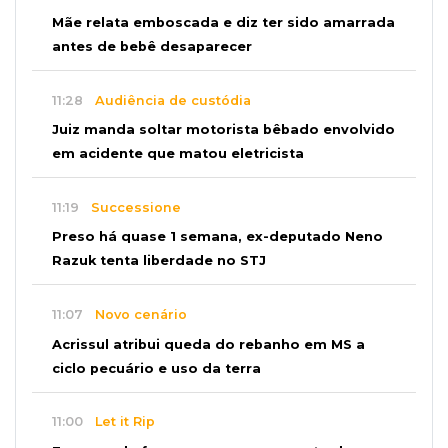
Mãe relata emboscada e diz ter sido amarrada
antes de bebê desaparecer
11:28
Audiência de custódia
Juiz manda soltar motorista bêbado envolvido
em acidente que matou eletricista
11:19
Successione
Preso há quase 1 semana, ex-deputado Neno
Razuk tenta liberdade no STJ
11:07
Novo cenário
Acrissul atribui queda do rebanho em MS a
ciclo pecuário e uso da terra
11:00
Let it Rip