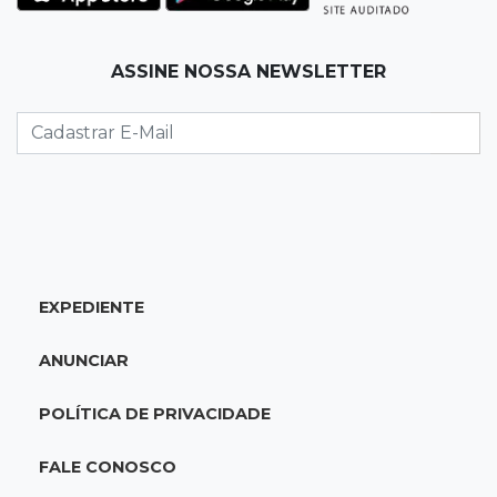
Após brilhar na Copa LNF, goleiro do
Juventude AG vai para futsal de Portugal
ASSINE NOSSA NEWSLETTER
10:13
TV News
Morte no trânsito e casamento de bisavó são
destaques da semana
10:05
19 viagens num dia
Fraude com cartão “torra” R$ 81 mil em
comida e transporte
EXPEDIENTE
09:53
Resultado da enquete
ANUNCIAR
Punição de agressores de mulheres precisar
ser mais severa para 52% dos leitores
POLÍTICA DE PRIVACIDADE
09:47
Automóvel roubado
FALE CONOSCO
Carro atravessa avenida, destrói garagem e é