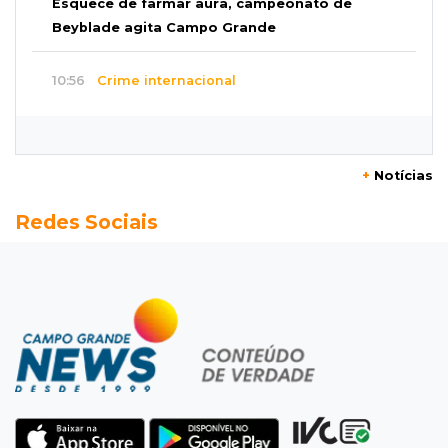
Esquece de farmar aura, campeonato de
Beyblade agita Campo Grande
10:56
Crime internacional
Boliviano morto pelo Bope era figura de alto
escalão do tráfico de cocaína
+
Notícias
10:45
Economia verde
Redes Sociais
MS já tem projetos em mercado de carbono
que pode movimentar R$ 2,36 bilhões
10:33
Licenciamento ambiental
Governador quer que Imasul assuma
licenciamento de rodovias da Rota da
Celulose
10:25
Dourados