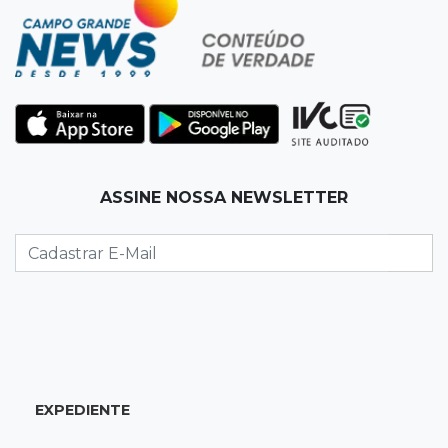
alvo por R$ 100 milhões em contratos
12:26
Clima
Defesa Civil descarta cenário extremo com
chegada de ciclone
12:12
Natureza
ASSINE NOSSA NEWSLETTER
Ovos de arara-azul marcam início da
temporada reprodutiva no Pantanal
12:06
Aquidauana
Após apagão, comerciantes contabilizam
prejuízos e buscam ressarcimento
11:55
Meio ambiente
EXPEDIENTE
Engenheiro do Pantanal: tatu-canastra pode
ganhar dia oficial em MS