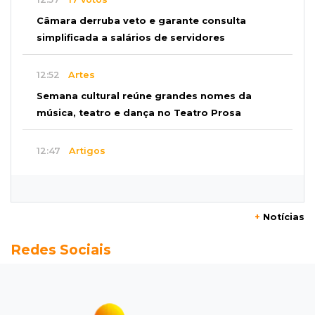
Câmara derruba veto e garante consulta
simplificada a salários de servidores
12:52
Artes
Semana cultural reúne grandes nomes da
música, teatro e dança no Teatro Prosa
12:47
Artigos
O terrorismo começa pela dignidade humana
12:43
Esporte Equestre
+
Notícias
Da fivela de campeã ao sonho internacional:
Redes Sociais
amazona de MS quer chegar ao Texas
12:32
Máquinas de Areia
Empresário investigado em 2023 volta a ser